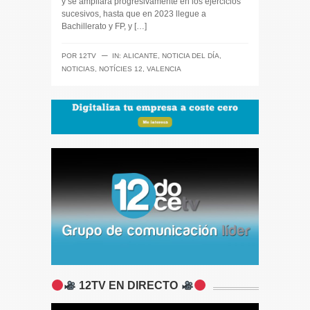
y se ampliará progresivamente en los ejercicios
sucesivos, hasta que en 2023 llegue a
Bachillerato y FP, y […]
─
POR
12TV
IN:
ALICANTE
,
NOTICIA DEL DÍA
,
NOTICIAS
,
NOTÍCIES 12
,
VALENCIA
12TV EN DIRECTO