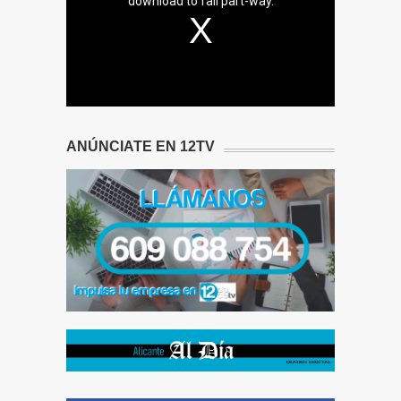
download to fail part-way.
ANÚNCIATE EN 12TV