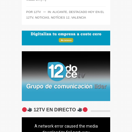
─
POR
12TV
IN:
ALICANTE
,
DESTACADO HOY EN EL
12TV
,
NOTICIAS
,
NOTÍCIES 12
,
VALENCIA
12TV EN DIRECTO
A network error caused the media