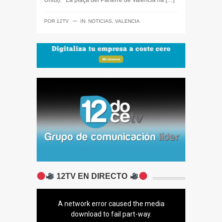
Units). La plaça del Parterre de València ha […]
─
POR
12TV
IN:
NOTICIAS
,
VALENCIA
12TV EN DIRECTO
A network error caused the media
download to fail part-way.