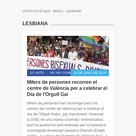
USTED ESTÁ AQUÍ:
INICIO
/
LESBIANA
LESBIANA
31 VISTO
-
NO HAY COMENTARIOS
18 DE JUNIO DE 2016
Milers de persones recorren el
centre de València per a celebrar el
Dia de l’Orgull Gai
Milers de persones han recorregut avui els
carrers del centre de València per a celebrar el
dia de l’Orgull lèsbic, gai, transexual i bisexual
(LGTB), en una marxa colorista i reivindicativa
que ha quedat en part entelada per la massacre
ocorreguda diumenge passat a Orlando (Estats