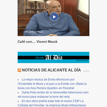
Café con… Vicent Maciá
NOTICIAS DE ALICANTE AL DÍA
La mejor música de Ennio Morricone por
l’Ensemble le Muse y el jazz a la Ermita con «Baila la
lluvia con Ana Pereira Quartet» en Finestrat
Santa Pola recibe de la Generalitat Valenciana cien
mil euros para restaurar la torre del reloj
En dos años podría estar listo el nuevo CEIP La
Cañada del Fenollar: la empresa Abala Infraescturas