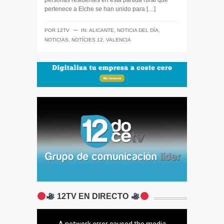
personas residentes en esta partida rural que
pertenece a Elche se han unido para […]
─
POR
12TV
IN:
ALICANTE
,
NOTICIA DEL DÍA
,
NOTICIAS
,
NOTÍCIES 12
,
VALENCIA
12TV EN DIRECTO
A network error caused the media