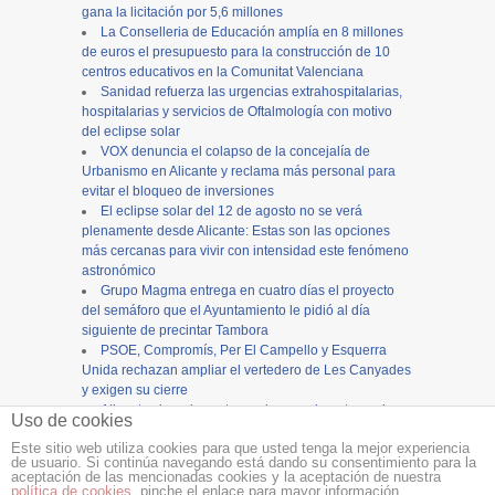
gana la licitación por 5,6 millones
La Conselleria de Educación amplía en 8 millones
de euros el presupuesto para la construcción de 10
centros educativos en la Comunitat Valenciana
Sanidad refuerza las urgencias extrahospitalarias,
hospitalarias y servicios de Oftalmología con motivo
del eclipse solar
VOX denuncia el colapso de la concejalía de
Urbanismo en Alicante y reclama más personal para
evitar el bloqueo de inversiones
El eclipse solar del 12 de agosto no se verá
plenamente desde Alicante: Estas son las opciones
más cercanas para vivir con intensidad este fenómeno
astronómico
Grupo Magma entrega en cuatro días el proyecto
del semáforo que el Ayuntamiento le pidió al día
siguiente de precintar Tambora
PSOE, Compromís, Per El Campello y Esquerra
Unida rechazan ampliar el vertedero de Les Canyades
y exigen su cierre
Alicante cierra los actos en honor a la patrona, la
Uso de cookies
Virgen del Remedio, con una concurrida procesión
Este sitio web utiliza cookies para que usted tenga la mejor experiencia
de usuario. Si continúa navegando está dando su consentimiento para la
Copyright ©
12tv
y
12endigital.es
aceptación de las mencionadas cookies y la aceptación de nuestra
política de cookies
, pinche el enlace para mayor información