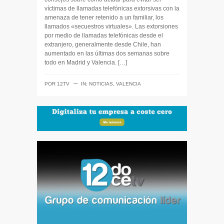
víctimas de llamadas telefónicas extorsivas con la
amenaza de tener retenido a un familiar, los
llamados «secuestros virtuales». Las extorsiones
por medio de llamadas telefónicas desde el
extranjero, generalmente desde Chile, han
aumentado en las últimas dos semanas sobre
todo en Madrid y Valencia. […]
─
POR
12TV
IN:
NOTICIAS
,
VALENCIA