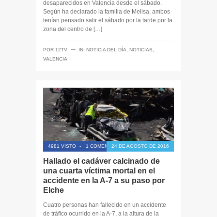
desaparecidos en Valencia desde el sábado.
Según ha declarado la familia de Melisa, ambos
tenían pensado salir el sábado por la tarde por la
zona del centro de […]
─
POR
12TV
IN:
NOTICIA DEL DÍA
,
NOTICIAS
,
VALENCIA
4981 VISTO
-
1 COMENTARIO
24 DE AGOSTO DE 2016
Hallado el cadáver calcinado de
una cuarta víctima mortal en el
accidente en la A-7 a su paso por
Elche
Cuatro personas han fallecido en un accidente
de tráfico ocurrido en la A-7, a la altura de la