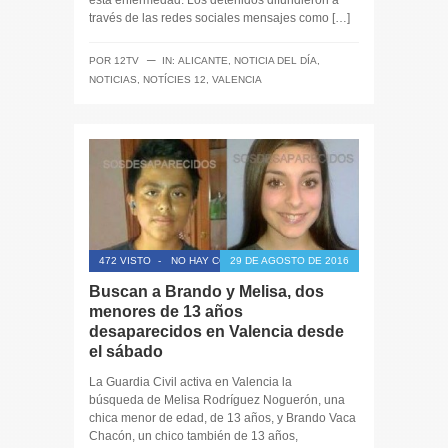
esta enfermedad. Los detenidos difundieron a
través de las redes sociales mensajes como […]
─
POR
12TV
IN:
ALICANTE
,
NOTICIA DEL DÍA
,
NOTICIAS
,
NOTÍCIES 12
,
VALENCIA
472 VISTO
-
NO HAY COMENTARIOS
29 DE AGOSTO DE 2016
Buscan a Brando y Melisa, dos
menores de 13 años
desaparecidos en Valencia desde
el sábado
La Guardia Civil activa en Valencia la
búsqueda de Melisa Rodríguez Noguerón, una
chica menor de edad, de 13 años, y Brando Vaca
Chacón, un chico también de 13 años,