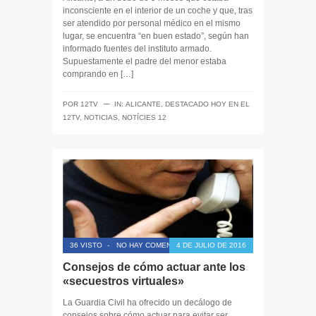
inconsciente en el interior de un coche y que, tras
ser atendido por personal médico en el mismo
lugar, se encuentra “en buen estado”, según han
informado fuentes del instituto armado.
Supuestamente el padre del menor estaba
comprando en […]
─
POR
12TV
IN:
ALICANTE
,
DESTACADO HOY EN EL
12TV
,
NOTICIAS
,
NOTÍCIES 12
36 VISTO
-
NO HAY COMENTARIOS
4 DE JULIO DE 2016
Consejos de cómo actuar ante los
«secuestros virtuales»
La Guardia Civil ha ofrecido un decálogo de
consejos sobre cómo actuar para evitar ser