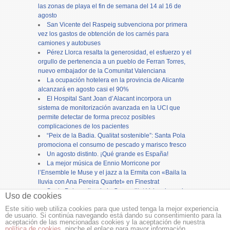
las zonas de playa el fin de semana del 14 al 16 de
agosto
San Vicente del Raspeig subvenciona por primera
vez los gastos de obtención de los carnés para
camiones y autobuses
Pérez Llorca resalta la generosidad, el esfuerzo y el
orgullo de pertenencia a un pueblo de Ferran Torres,
nuevo embajador de la Comunitat Valenciana
La ocupación hotelera en la provincia de Alicante
alcanzará en agosto casi el 90%
El Hospital Sant Joan d’Alacant incorpora un
sistema de monitorización avanzada en la UCI que
permite detectar de forma precoz posibles
complicaciones de los pacientes
“Peix de la Badia. Qualitat sostenible”: Santa Pola
promociona el consumo de pescado y marisco fresco
Un agosto distinto. ¡Qué grande es España!
La mejor música de Ennio Morricone por
l’Ensemble le Muse y el jazz a la Ermita con «Baila la
lluvia con Ana Pereira Quartet» en Finestrat
Santa Pola recibe de la Generalitat Valenciana cien
Uso de cookies
mil euros para restaurar la torre del reloj
Este sitio web utiliza cookies para que usted tenga la mejor experiencia
de usuario. Si continúa navegando está dando su consentimiento para la
Copyright ©
12tv
y
12endigital.es
aceptación de las mencionadas cookies y la aceptación de nuestra
política de cookies
, pinche el enlace para mayor información