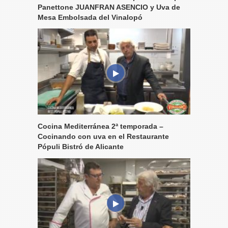
Panettone JUANFRAN ASENCIO y Uva de
Mesa Embolsada del Vinalopó
Cocina Mediterránea 2ª temporada –
Cocinando con uva en el Restaurante
Pópuli Bistró de Alicante