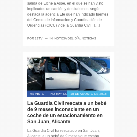
salida de Elche a Aspe, en el que se han visto
implicados un camión y dos turismos, según
destaca la agencia Efe que han indicado fuentes
del Centro de Información y Coordinación de
Urgencias (CICU) y de la Guardia Civil. […]
─
POR
12TV
IN:
NOTICIA DEL DÍA
,
NOTICIAS
94 VISTO
-
NO HAY COMENTARIOS
18 DE AGOSTO DE 2016
La Guardia Civil rescata a un bebé
de 9 meses inconsciente en un
coche de un estacionamiento en
San Juan, Alicante
La Guardia Civil ha rescatado en San Juan,
Alicante, a un bebé de 9 meses que estaba