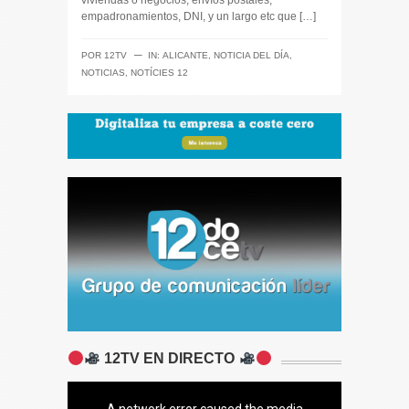
viviendas o negocios, envíos postales,
empadronamientos, DNI, y un largo etc que […]
─
POR
12TV
IN:
ALICANTE
,
NOTICIA DEL DÍA
,
NOTICIAS
,
NOTÍCIES 12
12TV EN DIRECTO
A network error caused the media