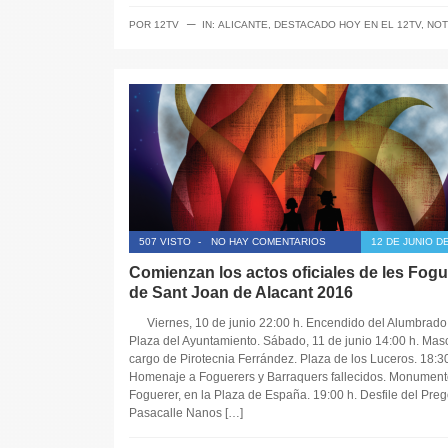
─
POR
12TV
IN:
ALICANTE
,
DESTACADO HOY EN EL 12TV
,
NOT
507 VISTO
-
NO HAY COMENTARIOS
12 DE JUNIO D
Comienzan los actos oficiales de les Fog
de Sant Joan de Alacant 2016
Viernes, 10 de junio 22:00 h. Encendido del Alumbrado O
Plaza del Ayuntamiento. Sábado, 11 de junio 14:00 h. Masc
cargo de Pirotecnia Ferrández. Plaza de los Luceros. 18:30
Homenaje a Foguerers y Barraquers fallecidos. Monument
Foguerer, en la Plaza de España. 19:00 h. Desfile del Preg
Pasacalle Nanos […]