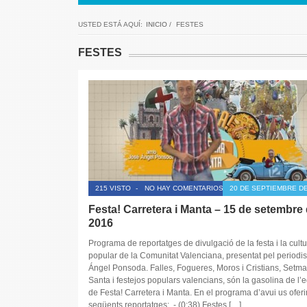
USTED ESTÁ AQUÍ:
INICIO
/
FESTES
FESTES
215 VISTO
-
NO HAY COMENTARIOS
20 DE SEPTIEMBRE DE
Festa! Carretera i Manta – 15 de setembre
2016
Programa de reportatges de divulgació de la festa i la cultu
popular de la Comunitat Valenciana, presentat pel periodis
Ángel Ponsoda. Falles, Fogueres, Moros i Cristians, Setm
Santa i festejos populars valencians, són la gasolina de l’
de Festa! Carretera i Manta. En el programa d’avui us oferi
següents reportatges: .- (0:38) Festes […]