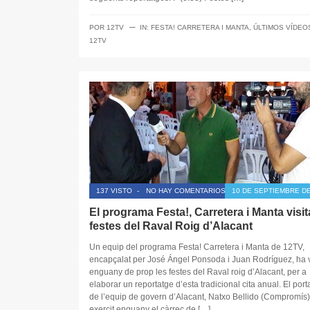
─
POR
12TV
IN:
FESTA! CARRETERA I MANTA
,
ÚLTIMOS VÍDEO
12TV
137 VISTO
-
NO HAY COMENTARIOS
10 DE SEPTIEMBRE DE
El programa Festa!, Carretera i Manta visit
festes del Raval Roig d’Alacant
Un equip del programa Festa! Carretera i Manta de 12TV,
encapçalat per José Ángel Ponsoda i Juan Rodríguez, ha v
enguany de prop les festes del Raval roig d’Alacant, per a
elaborar un reportatge d’esta tradicional cita anual. El por
de l’equip de govern d’Alacant, Natxo Bellido (Compromís)
exercit enguany el càrrec de […]