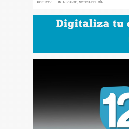
─
POR
12TV
IN:
ALICANTE
,
NOTICIA DEL DÍA