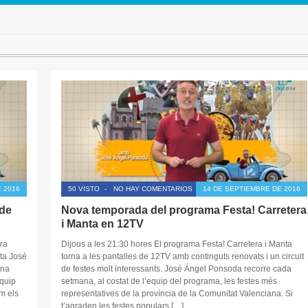
 2016
50 VISTO
-
NO HAY COMENTARIOS
14 DE SEPTIEMBRE DE 2016
 de
Nova temporada del programa Festa! Carretera
i Manta en 12TV
ra
Dijous a les 21:30 hores El programa Festa! Carretera i Manta
ta José
torna a les pantalles de 12TV amb continguts renovats i un circuit
ana
de festes molt interessants. José Ángel Ponsoda recorre cada
equip
setmana, al costat de l’equip del programa, les festes més
m els
representatives de la província de la Comunitat Valenciana. Si
t’agraden les festes populars […]