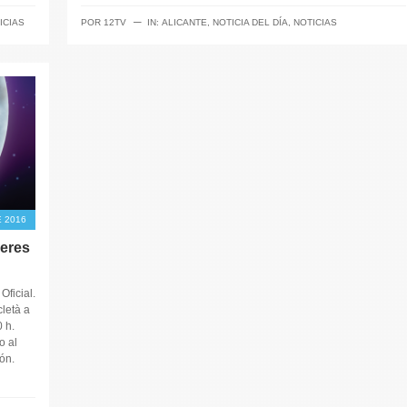
─
ICIAS
POR
12TV
IN:
ALICANTE
,
NOTICIA DEL DÍA
,
NOTICIAS
E 2016
ueres
ficial.
letà a
 h.
o al
ón.