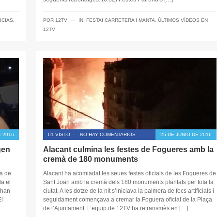
─
ICIAS
,
POR
12TV
IN:
FESTA! CARRETERA I MANTA
,
ÚLTIMOS VÍDEOS EN
12TV
E 2016
61 VISTO
-
NO HAY COMENTARIOS
25 DE JUNIO DE 2016
gen
Alacant culmina les festes de Fogueres amb la
cremà de 180 monuments
a de
Alacant ha acomiadat les seues festes oficials de les Fogueres de
a el
Sant Joan amb la cremà dels 180 monuments plantats per tota la
 han
ciutat. A les dotze de la nit s’iniciava la palmera de focs artificials i
l
seguidament començava a cremar la Foguera oficial de la Plaça
de l’Ajuntament. L’equip de 12TV ha retransmès en […]