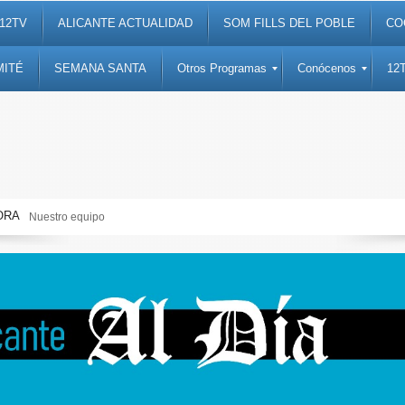
12TV
ALICANTE ACTUALIDAD
SOM FILLS DEL POBLE
CO
MITÉ
SEMANA SANTA
Otros Programas
Conócenos
12
ORA
Semana Santa