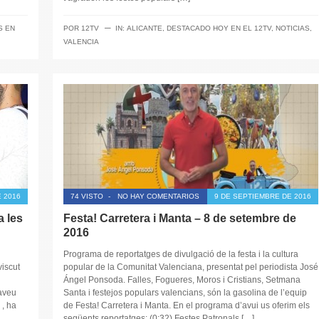
─
S EN
POR
12TV
IN:
ALICANTE
,
DESTACADO HOY EN EL 12TV
,
NOTICIAS
,
VALENCIA
 2016
74 VISTO
-
NO HAY COMENTARIOS
9 DE SEPTIEMBRE DE 2016
a les
Festa! Carretera i Manta – 8 de setembre de
2016
Programa de reportatges de divulgació de la festa i la cultura
iscut
popular de la Comunitat Valenciana, presentat pel periodista José
Ángel Ponsoda. Falles, Fogueres, Moros i Cristians, Setmana
taveu
Santa i festejos populars valencians, són la gasolina de l’equip
 , ha
de Festa! Carretera i Manta. En el programa d’avui us oferim els
següents reportatges: (0:32) Festes Patronals […]