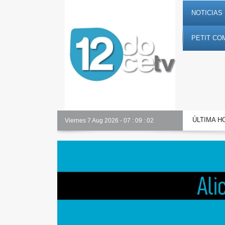
NOTICIAS 
PETIT CO
ÚLTIMA H
Viernes 7 Aug 2026
Nuestro equipo
-
07
:
09
:
04