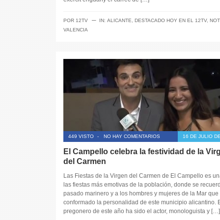
─
POR
12TV
IN:
ALICANTE
,
DESTACADO HOY EN EL 12TV
,
NOT
VALENCIA
449 VISTO
-
NO HAY COMENTARIOS
16 DE JULIO D
El Campello celebra la festividad de la Vir
del Carmen
Las Fiestas de la Virgen del Carmen de El Campello es un
las fiestas más emotivas de la población, donde se recuerd
pasado marinero y a los hombres y mujeres de la Mar que
conformado la personalidad de este municipio alicantino. E
pregonero de este año ha sido el actor, monologuista y […]