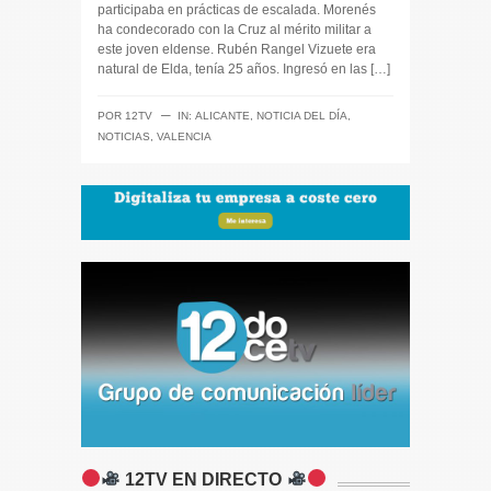
participaba en prácticas de escalada. Morenés
ha condecorado con la Cruz al mérito militar a
este joven eldense. Rubén Rangel Vizuete era
natural de Elda, tenía 25 años. Ingresó en las […]
─
POR
12TV
IN:
ALICANTE
,
NOTICIA DEL DÍA
,
NOTICIAS
,
VALENCIA
12TV EN DIRECTO