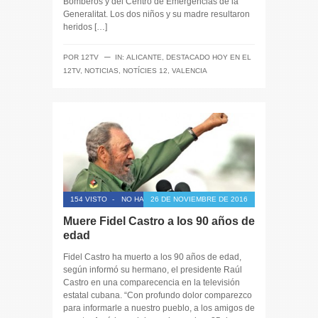
Bomberos y del Centro de Emergencias de la
Generalitat. Los dos niños y su madre resultaron
heridos […]
─
POR
12TV
IN:
ALICANTE
,
DESTACADO HOY EN EL
12TV
,
NOTICIAS
,
NOTÍCIES 12
,
VALENCIA
154 VISTO
-
NO HAY COMENTARIOS
26 DE NOVIEMBRE DE 2016
Muere Fidel Castro a los 90 años de
edad
Fidel Castro ha muerto a los 90 años de edad,
según informó su hermano, el presidente Raúl
Castro en una comparecencia en la televisión
estatal cubana. “Con profundo dolor comparezco
para informarle a nuestro pueblo, a los amigos de