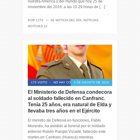
nuestra América y del mundo que hoy 25 de
noviembre del 2016, a las 10.29 horas de […]
─
POR
12TV
IN:
NOTICIA DEL DÍA
,
NOTICIAS
,
NOTÍCIES 12
175 VISTO
-
NO HAY COMENTARIOS
3 DE AGOSTO DE 2016
El Ministerio de Defensa condecora
al soldado fallecido en Canfranc.
Tenía 25 años, era natural de Elda y
llevaba tres años en el Ejército
El ministro de Defensa en funciones, Pablo
Morenés, ha asistido al funeral por el soldado
eldense Rubén Rangel Vizuete, fallecido este
martes en Canfranc (Huesca) mientras