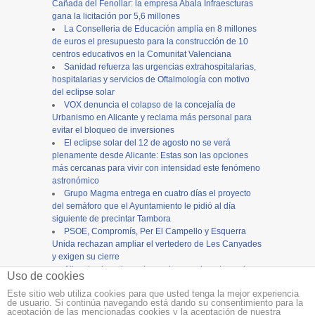
Cañada del Fenollar: la empresa Abala Infraescturas
gana la licitación por 5,6 millones
La Conselleria de Educación amplía en 8 millones
de euros el presupuesto para la construcción de 10
centros educativos en la Comunitat Valenciana
Sanidad refuerza las urgencias extrahospitalarias,
hospitalarias y servicios de Oftalmología con motivo
del eclipse solar
VOX denuncia el colapso de la concejalía de
Urbanismo en Alicante y reclama más personal para
evitar el bloqueo de inversiones
El eclipse solar del 12 de agosto no se verá
plenamente desde Alicante: Estas son las opciones
más cercanas para vivir con intensidad este fenómeno
astronómico
Grupo Magma entrega en cuatro días el proyecto
del semáforo que el Ayuntamiento le pidió al día
siguiente de precintar Tambora
PSOE, Compromís, Per El Campello y Esquerra
Unida rechazan ampliar el vertedero de Les Canyades
y exigen su cierre
Alicante cierra los actos en honor a la patrona, la
Uso de cookies
Virgen del Remedio, con una concurrida procesión
Este sitio web utiliza cookies para que usted tenga la mejor experiencia
de usuario. Si continúa navegando está dando su consentimiento para la
Copyright ©
12tv
y
12endigital.es
aceptación de las mencionadas cookies y la aceptación de nuestra