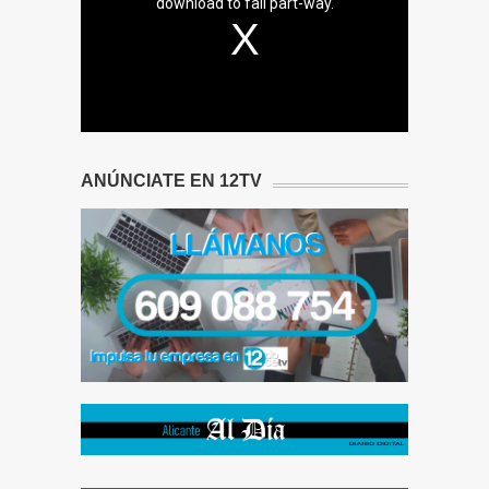
download to fail part-way.
ANÚNCIATE EN 12TV