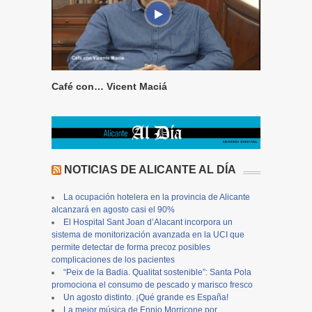
Café con… Vicent Maciá
NOTICIAS DE ALICANTE AL DÍA
La ocupación hotelera en la provincia de Alicante
alcanzará en agosto casi el 90%
El Hospital Sant Joan d’Alacant incorpora un
sistema de monitorización avanzada en la UCI que
permite detectar de forma precoz posibles
complicaciones de los pacientes
“Peix de la Badia. Qualitat sostenible”: Santa Pola
promociona el consumo de pescado y marisco fresco
Un agosto distinto. ¡Qué grande es España!
La mejor música de Ennio Morricone por