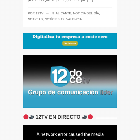
personas (un 10,81 %), con lo que […]
─
POR
12TV
IN:
ALICANTE
,
NOTICIA DEL DÍA
,
NOTICIAS
,
NOTÍCIES 12
,
VALENCIA
12TV EN DIRECTO
A network error caused the media