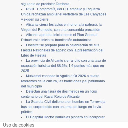
siguiente de precintar Tambora
PSOE, Compromís, Per El Campello y Esquerra
Unida rechazan ampliar el vertedero de Les Canyades
y exigen su cierre
Alicante cierra los actos en honor a la patrona, la
Virgen del Remedio, con una concurrida procesión
Alicante aprueba inicialmente el Plan General
Estructural e inicia su tramitación autonómica
Finestrat se prepara para la celebración de sus
Fiestas Patronales de agosto con la presentación del
Libro de Fiestas
La provincia de Alicante cierra julio con una tasa de
ocupación turística del 88,6%, 1,6 puntos más que en
2025
Mutxamel concede la Agulla d’Or 2026 a cuatro
referentes de la cultura, las tradiciones y el patrimonio
del municipio
Detectan una fisura de dos metros en un ficus
centenario del Raval Roig de Alicante
La Guardia Civil detiene a un hombre en Torrevieja
tras ser sorprendido con un arma de fuego en la vía
pública
El Hospital Doctor Balmis es pionero en incorporar
carros térmicos con refrigeración por agua para
Uso de cookies
mejorar la distribución de comidas