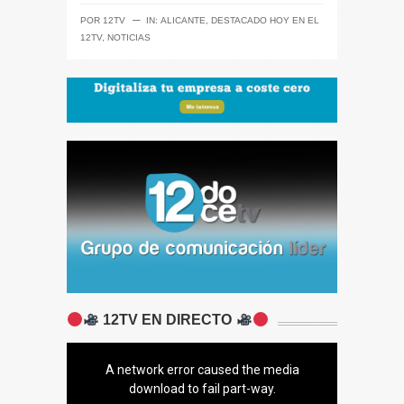
─
POR
12TV
IN:
ALICANTE
,
DESTACADO HOY EN EL
12TV
,
NOTICIAS
12TV EN DIRECTO
A network error caused the media
download to fail part-way.