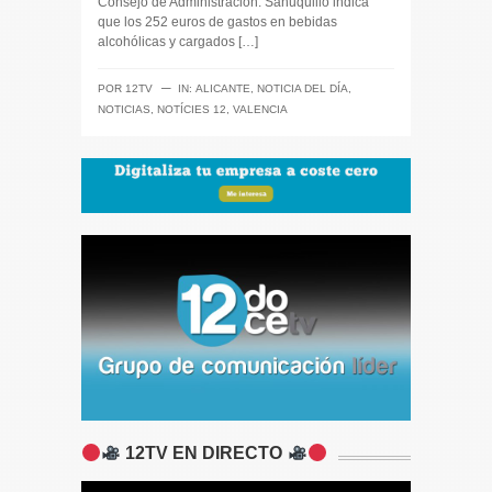
Consejo de Administración. Sahuquillo indica
que los 252 euros de gastos en bebidas
alcohólicas y cargados […]
─
POR
12TV
IN:
ALICANTE
,
NOTICIA DEL DÍA
,
NOTICIAS
,
NOTÍCIES 12
,
VALENCIA
12TV EN DIRECTO