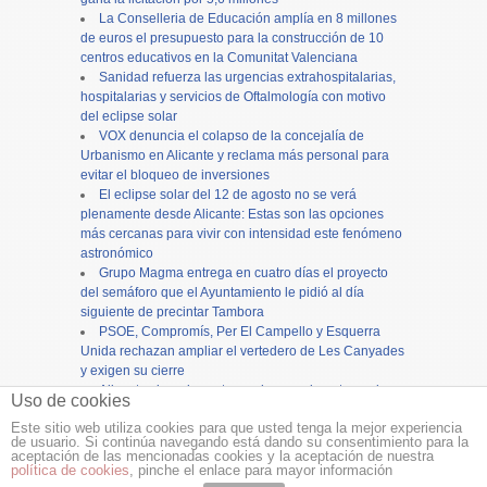
La Conselleria de Educación amplía en 8 millones
de euros el presupuesto para la construcción de 10
centros educativos en la Comunitat Valenciana
Sanidad refuerza las urgencias extrahospitalarias,
hospitalarias y servicios de Oftalmología con motivo
del eclipse solar
VOX denuncia el colapso de la concejalía de
Urbanismo en Alicante y reclama más personal para
evitar el bloqueo de inversiones
El eclipse solar del 12 de agosto no se verá
plenamente desde Alicante: Estas son las opciones
más cercanas para vivir con intensidad este fenómeno
astronómico
Grupo Magma entrega en cuatro días el proyecto
del semáforo que el Ayuntamiento le pidió al día
siguiente de precintar Tambora
PSOE, Compromís, Per El Campello y Esquerra
Unida rechazan ampliar el vertedero de Les Canyades
y exigen su cierre
Alicante cierra los actos en honor a la patrona, la
Uso de cookies
Virgen del Remedio, con una concurrida procesión
Este sitio web utiliza cookies para que usted tenga la mejor experiencia
de usuario. Si continúa navegando está dando su consentimiento para la
Copyright ©
12tv
y
12endigital.es
aceptación de las mencionadas cookies y la aceptación de nuestra
política de cookies
, pinche el enlace para mayor información
Menu
≡