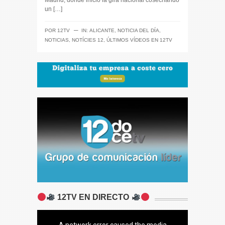
Madrid, donde inició la gira nacional cosechando
un […]
─
POR
12TV
IN:
ALICANTE
,
NOTICIA DEL DÍA
,
NOTICIAS
,
NOTÍCIES 12
,
ÚLTIMOS VÍDEOS EN 12TV
12TV EN DIRECTO
A network error caused the media