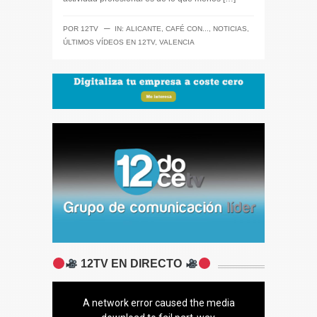
─
POR
12TV
IN:
ALICANTE
,
CAFÉ CON...
,
NOTICIAS
,
ÚLTIMOS VÍDEOS EN 12TV
,
VALENCIA
12TV EN DIRECTO
A network error caused the media