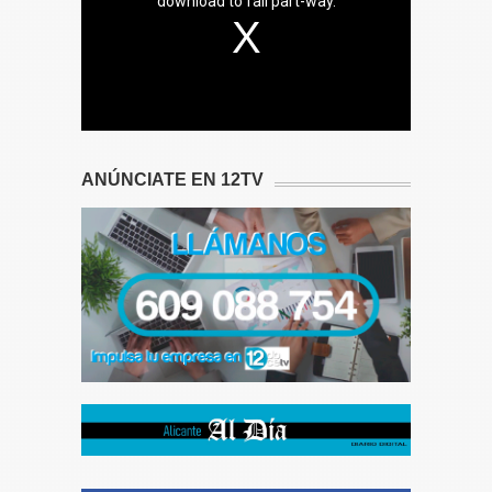
download to fail part-way.
ANÚNCIATE EN 12TV