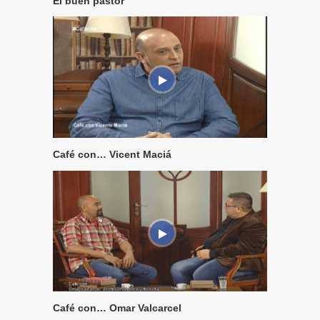
El buen pastor
Café con… Vicent Maciá
Café con… Omar Valcarcel