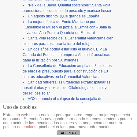
“Peix de la Badia. Qualitat sostenible”: Santa Pola
promociona el consumo de pescado y marisco fresco
Un agosto distinto. ¡Qué grande es España!
La mejor música de Ennio Morricone por
l’Ensemble le Muse y el jazz a la Ermita con «Baila la
lluvia con Ana Pereira Quartet» en Finestrat
Santa Pola recibe de la Generalitat Valenciana cien
mil euros para restaurar la torre del reloj
En dos años podría estar listo el nuevo CEIP La
Cañada del Fenollar: la empresa Abala Infraescturas
gana la licitación por 5,6 millones
La Conselleria de Educación amplía en 8 millones
de euros el presupuesto para la construcción de 10
centros educativos en la Comunitat Valenciana
Sanidad refuerza las urgencias extrahospitalarias,
hospitalarias y servicios de Oftalmología con motivo
del eclipse solar
VOX denuncia el colapso de la concejalía de
Urbanismo en Alicante y reclama más personal para
Uso de cookies
evitar el bloqueo de inversiones
Este sitio web utiliza cookies para que usted tenga la mejor experiencia
de usuario. Si continúa navegando está dando su consentimiento para la
Copyright ©
12tv
y
12endigital.es
aceptación de las mencionadas cookies y la aceptación de nuestra
política de cookies
, pinche el enlace para mayor información
Menu
≡
ACEPTAR