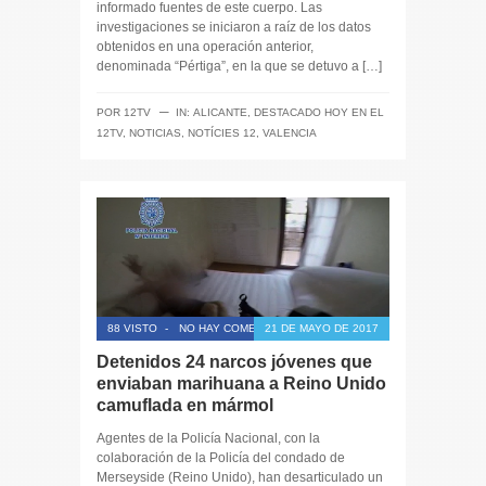
informado fuentes de este cuerpo. Las
investigaciones se iniciaron a raíz de los datos
obtenidos en una operación anterior,
denominada “Pértiga”, en la que se detuvo a […]
─
POR
12TV
IN:
ALICANTE
,
DESTACADO HOY EN EL
12TV
,
NOTICIAS
,
NOTÍCIES 12
,
VALENCIA
88 VISTO
-
NO HAY COMENTARIOS
21 DE MAYO DE 2017
Detenidos 24 narcos jóvenes que
enviaban marihuana a Reino Unido
camuflada en mármol
Agentes de la Policía Nacional, con la
colaboración de la Policía del condado de
Merseyside (Reino Unido), han desarticulado un