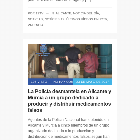
porque tenía deudas de drogas y […]
─
POR
12TV
IN:
ALICANTE
,
NOTICIA DEL DÍA
,
NOTICIAS
,
NOTÍCIES 12
,
ÚLTIMOS VÍDEOS EN 12TV
,
VALENCIA
105 VISTO
-
NO HAY COMENTARIOS
23 DE MAYO DE 2017
La Policía desmantela en Alicante y
Murcia a un grupo dedicado a
producir y distribuir medicamentos
falsos
Agentes de la Policía Nacional han detenido en
Alicante y Murcia a cinco miembros de un grupo
organizado dedicado a la producción y
distribución de medicamentos falsos, según han