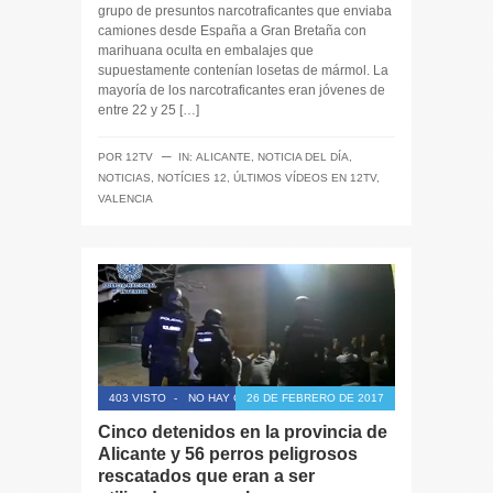
grupo de presuntos narcotraficantes que enviaba
camiones desde España a Gran Bretaña con
marihuana oculta en embalajes que
supuestamente contenían losetas de mármol. La
mayoría de los narcotraficantes eran jóvenes de
entre 22 y 25 […]
─
POR
12TV
IN:
ALICANTE
,
NOTICIA DEL DÍA
,
NOTICIAS
,
NOTÍCIES 12
,
ÚLTIMOS VÍDEOS EN 12TV
,
VALENCIA
403 VISTO
-
NO HAY COMENTARIOS
26 DE FEBRERO DE 2017
Cinco detenidos en la provincia de
Alicante y 56 perros peligrosos
rescatados que eran a ser