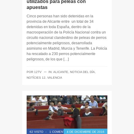
utilizados para peleas con
apuestas
Cinco personas han sido detenidas en la
provincia de Alicante entre un total de 34
detenidas en toda España, dentro de la
macrooperación de la Policía Nacional contra un
circuito nacional clandestino de peleas de perros
potencialmente peligrosos, desarrollada
asimismo en Madrid, Murcia y Tenerife. La Policía
ha rescatado a 230 perros potencialmente
peligrosos, de los que […]
─
POR
12TV
IN:
ALICANTE
,
NOTICIA DEL DÍA
,
NOTÍCIES 12
,
VALENCIA
62 VISTO
-
1 COMENTARIO
4 DE DICIEMBRE DE 2016