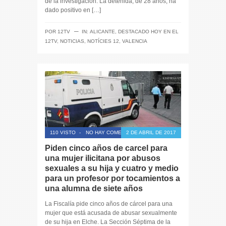
de la investigación. La detenida, de 28 años, ha
dado positivo en […]
─
POR
12TV
IN:
ALICANTE
,
DESTACADO HOY EN EL
12TV
,
NOTICIAS
,
NOTÍCIES 12
,
VALENCIA
110 VISTO
-
NO HAY COMENTARIOS
2 DE ABRIL DE 2017
Piden cinco años de carcel para
una mujer ilicitana por abusos
sexuales a su hija y cuatro y medio
para un profesor por tocamientos a
una alumna de siete años
La Fiscalía pide cinco años de cárcel para una
mujer que está acusada de abusar sexualmente
de su hija en Elche. La Sección Séptima de la