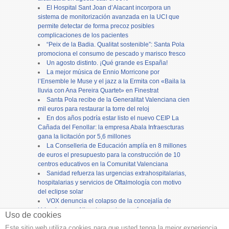
El Hospital Sant Joan d’Alacant incorpora un
sistema de monitorización avanzada en la UCI que
permite detectar de forma precoz posibles
complicaciones de los pacientes
“Peix de la Badia. Qualitat sostenible”: Santa Pola
promociona el consumo de pescado y marisco fresco
Un agosto distinto. ¡Qué grande es España!
La mejor música de Ennio Morricone por
l’Ensemble le Muse y el jazz a la Ermita con «Baila la
lluvia con Ana Pereira Quartet» en Finestrat
Santa Pola recibe de la Generalitat Valenciana cien
mil euros para restaurar la torre del reloj
En dos años podría estar listo el nuevo CEIP La
Cañada del Fenollar: la empresa Abala Infraescturas
gana la licitación por 5,6 millones
La Conselleria de Educación amplía en 8 millones
de euros el presupuesto para la construcción de 10
centros educativos en la Comunitat Valenciana
Sanidad refuerza las urgencias extrahospitalarias,
hospitalarias y servicios de Oftalmología con motivo
del eclipse solar
VOX denuncia el colapso de la concejalía de
Urbanismo en Alicante y reclama más personal para
Uso de cookies
evitar el bloqueo de inversiones
Este sitio web utiliza cookies para que usted tenga la mejor experiencia