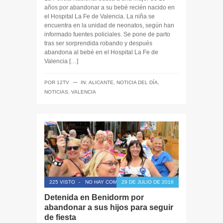
años por abandonar a su bebé recién nacido en
el Hospital La Fe de Valencia. La niña se
encuentra en la unidad de neonatos, según han
informado fuentes policiales. Se pone de parto
tras ser sorprendida robando y después
abandona al bebé en el Hospital La Fe de
Valencia […]
─
POR
12TV
IN:
ALICANTE
,
NOTICIA DEL DÍA
,
NOTICIAS
,
VALENCIA
225 VISTO
-
NO HAY COMENTARIOS
29 DE JULIO DE 2016
Detenida en Benidorm por
abandonar a sus hijos para seguir
de fiesta