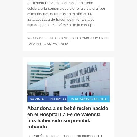
Audiencia Provincial con sede en Elche
celebrará la semana que viene la vista oral por
estos hechos ocurridos en el año 2014.
Está acusada de hacer tocamientos a su
hija después de llevársela de la casa […]
─
POR
12TV
IN:
ALICANTE
,
DESTACADO HOY EN EL
12TV
,
NOTICIAS
,
VALENCIA
54 VISTO
-
NO HAY COMENTARIOS
15 DE AGOSTO DE 2016
Abandona a su bebé recién nacido
en el Hospital La Fe de Valencia
tras haber sido sorprendida
robando
La Policía Nacional busca a una mujer de 19