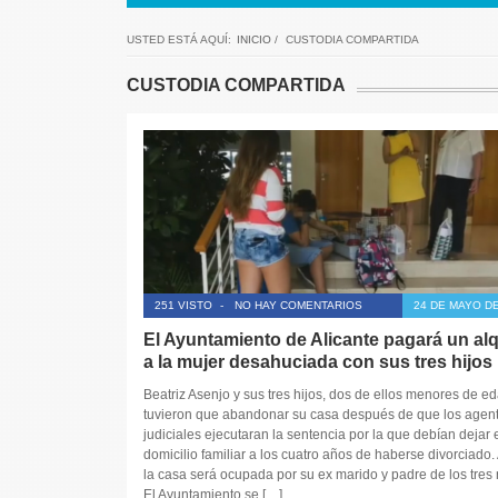
USTED ESTÁ AQUÍ:
INICIO
/
CUSTODIA COMPARTIDA
CUSTODIA COMPARTIDA
251 VISTO
-
NO HAY COMENTARIOS
24 DE MAYO DE
El Ayuntamiento de Alicante pagará un alq
a la mujer desahuciada con sus tres hijos
Beatriz Asenjo y sus tres hijos, dos de ellos menores de ed
tuvieron que abandonar su casa después de que los agen
judiciales ejecutaran la sentencia por la que debían dejar 
domicilio familiar a los cuatro años de haberse divorciado.
la casa será ocupada por su ex marido y padre de los tres 
El Ayuntamiento se […]