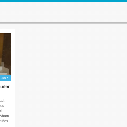
 2017
uiler
ad,
tes
el
 Ahora
niños.