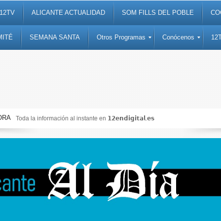
12TV
ALICANTE ACTUALIDAD
SOM FILLS DEL POBLE
CO
MITÉ
SEMANA SANTA
Otros Programas
Conócenos
12
ORA
Toda la información al instante en 𝟭𝟮𝗲𝗻𝗱𝗶𝗴𝗶𝘁𝗮𝗹.𝗲𝘀
N