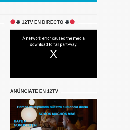
12TV EN DIRECTO
A network error caused the media
download to fail part-way.
ANÚNCIATE EN 12TV