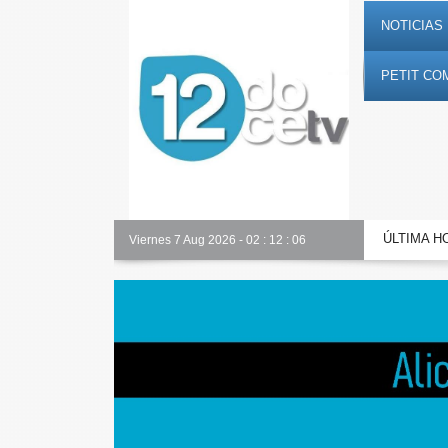
NOTICIAS 
PETIT CO
ÚLTIMA H
Alicante Actualidad
Viernes 7 Aug 2026
-
02
:
12
:
07