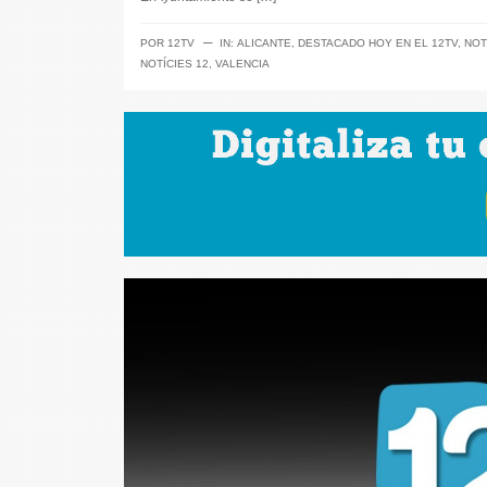
─
POR
12TV
IN:
ALICANTE
,
DESTACADO HOY EN EL 12TV
,
NOT
NOTÍCIES 12
,
VALENCIA