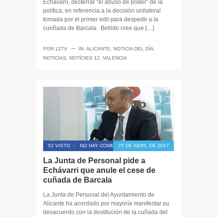
Echávarri, desterrar “el abuso de poder” de la
política, en referencia a la decisión unilateral
tomada por el primer edil para despedir a la
cunñada de Barcala. Bellido cree que […]
─
POR
12TV
IN:
ALICANTE
,
NOTICIA DEL DÍA
,
NOTICIAS
,
NOTÍCIES 12
,
VALENCIA
52 VISTO
-
NO HAY COMENTARIOS
25 DE ABRIL DE 2017
La Junta de Personal pide a
Echávarri que anule el cese de
cuñada de Barcala
La Junta de Personal del Ayuntamiento de
Alicante ha acordado por mayoría manifestar su
desacuerdo con la destitución de la cuñada del