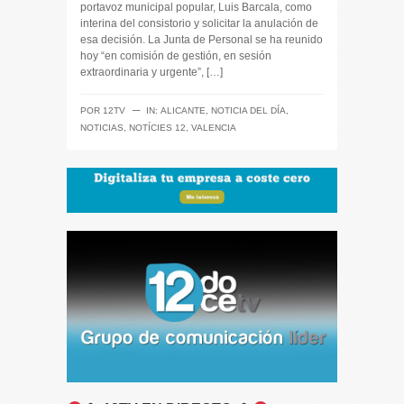
portavoz municipal popular, Luis Barcala, como
interina del consistorio y solicitar la anulación de
esa decisión. La Junta de Personal se ha reunido
hoy “en comisión de gestión, en sesión
extraordinaria y urgente”, […]
─
POR
12TV
IN:
ALICANTE
,
NOTICIA DEL DÍA
,
NOTICIAS
,
NOTÍCIES 12
,
VALENCIA