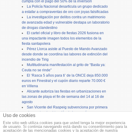
cumpla con el pago del 50% de la inversión
La Policía Nacional desarticula un grupo dedicado
a estafar a compraventas de oro con joyas falsificadas
La investigación por delitos contra un matrimonio
de avanzada edad y vulnerable destapa un laboratorio
de drogas clandestino
El cartel oficial y libro de fiestas 2026 fusiona en
una impactante imagen todos los elementos de la
fiesta santapolera
Pérez Llorca asiste al Puesto de Mando Avanzado
desde donde se coordina las labores de extinción del
incendio de Tirig
Multitudinaria manifestación al grito de “Basta ya:
Ceuta no se rinde”
El ‘Rasca 5 años para ti’ de la ONCE deja 850.000
euros en Finestrat y el cupón diario reparte 70.000 €
en Villena
Alicante autoriza las fiestas en urbanizaciones en
las zonas de playa el fin de semana del 14 al 16 de
agosto
San Vicente del Raspeig subvenciona por primera
vez los gastos de obtención de los carnés para
Uso de cookies
camiones y autobuses
Este sitio web utiliza cookies para que usted tenga la mejor experiencia
de usuario. Si continúa navegando está dando su consentimiento para la
Copyright ©
12tv
y
12endigital.es
aceptación de las mencionadas cookies y la aceptación de nuestra