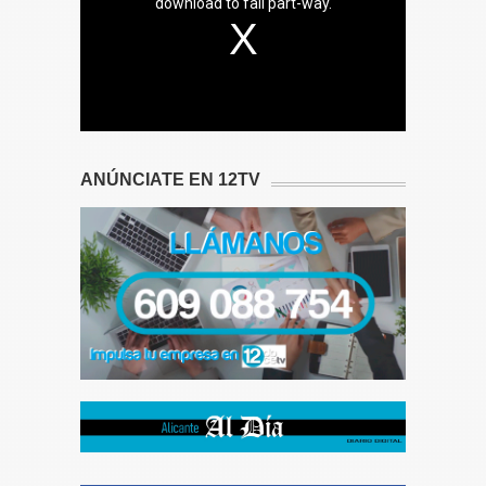
download to fail part-way.
ANÚNCIATE EN 12TV