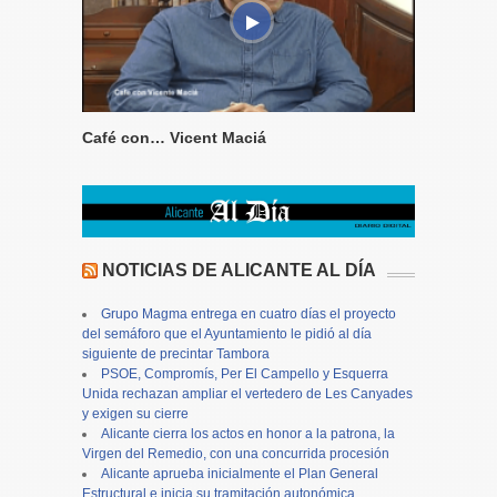
Café con… Vicent Maciá
NOTICIAS DE ALICANTE AL DÍA
Grupo Magma entrega en cuatro días el proyecto
del semáforo que el Ayuntamiento le pidió al día
siguiente de precintar Tambora
PSOE, Compromís, Per El Campello y Esquerra
Unida rechazan ampliar el vertedero de Les Canyades
y exigen su cierre
Alicante cierra los actos en honor a la patrona, la
Virgen del Remedio, con una concurrida procesión
Alicante aprueba inicialmente el Plan General
Estructural e inicia su tramitación autonómica