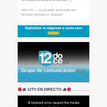
La medida comienza a ser efectiva […]
─
POR
12TV
IN:
ALICANTE
,
NOTICIA DEL DÍA
,
NOTICIAS
,
NOTÍCIES 12
,
VALENCIA
12TV EN DIRECTO
A network error caused the media