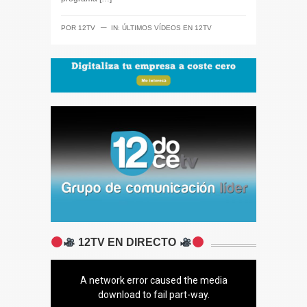
─
POR
12TV
IN:
ÚLTIMOS VÍDEOS EN 12TV
12TV EN DIRECTO
A network error caused the media
download to fail part-way.