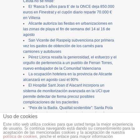
Ceuta no se rinde”
El ‘Rasca 5 años para ti’ de la ONCE deja 850.000
euros en Finestrat y el cupón diario reparte 70.000 €
en Villena
Alicante autoriza las fiestas en urbanizaciones en
las zonas de playa el fin de semana del 14 al 16 de
agosto
San Vicente del Raspeig subvenciona por primera
vez los gastos de obtención de los carnés para
camiones y autobuses
Pérez Llorca resalta la generosidad, el esfuerzo y el
orgullo de pertenencia a un pueblo de Ferran Torres,
nuevo embajador de la Comunitat Valenciana
La ocupación hotelera en la provincia de Alicante
alcanzará en agosto casi el 90%
El Hospital Sant Joan d’Alacant incorpora un
sistema de monitorización avanzada en la UCI que
permite detectar de forma precoz posibles
complicaciones de los pacientes
“Peix de la Badia. Qualitat sostenible”: Santa Pola
promociona el consumo de pescado y marisco fresco
Uso de cookies
Un agosto distinto. ¡Qué grande es España!
Este sitio web utiliza cookies para que usted tenga la mejor experiencia
de usuario. Si continúa navegando está dando su consentimiento para la
Copyright ©
12tv
y
12endigital.es
aceptación de las mencionadas cookies y la aceptación de nuestra
política de cookies
, pinche el enlace para mayor información