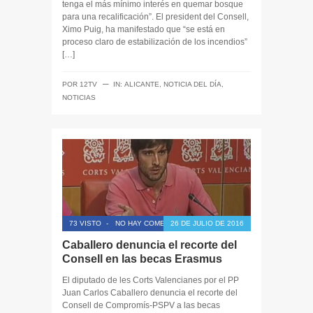
tenga el más mínimo interés en quemar bosque
para una recalificación”. El president del Consell,
Ximo Puig, ha manifestado que “se está en
proceso claro de estabilización de los incendios”
[…]
─
POR
12TV
IN:
ALICANTE
,
NOTICIA DEL DÍA
,
NOTICIAS
73 VISTO
-
NO HAY COMENTARIOS
26 DE JULIO DE 2016
Caballero denuncia el recorte del
Consell en las becas Erasmus
El diputado de les Corts Valencianes por el PP
Juan Carlos Caballero denuncia el recorte del
Consell de Compromís-PSPV a las becas