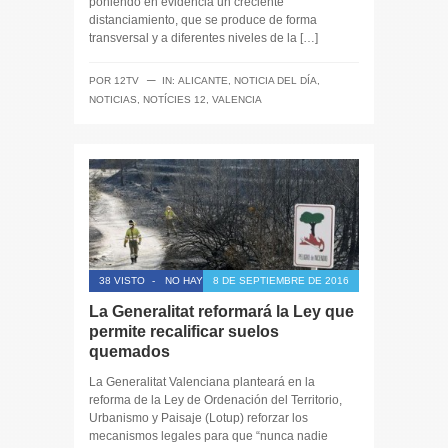
poniendo en evidencia un creciente
distanciamiento, que se produce de forma
transversal y a diferentes niveles de la […]
─
POR
12TV
IN:
ALICANTE
,
NOTICIA DEL DÍA
,
NOTICIAS
,
NOTÍCIES 12
,
VALENCIA
38 VISTO
-
NO HAY COMENTARIOS
8 DE SEPTIEMBRE DE 2016
La Generalitat reformará la Ley que
permite recalificar suelos
quemados
La Generalitat Valenciana planteará en la
reforma de la Ley de Ordenación del Territorio,
Urbanismo y Paisaje (Lotup) reforzar los
mecanismos legales para que “nunca nadie