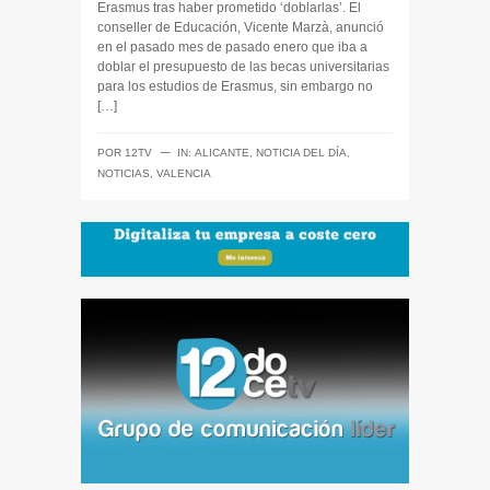
Erasmus tras haber prometido ‘doblarlas’. El
conseller de Educación, Vicente Marzà, anunció
en el pasado mes de pasado enero que iba a
doblar el presupuesto de las becas universitarias
para los estudios de Erasmus, sin embargo no
[…]
─
POR
12TV
IN:
ALICANTE
,
NOTICIA DEL DÍA
,
NOTICIAS
,
VALENCIA