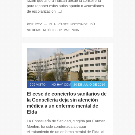
razón que ahora indican desde la consellería
para reponer estas aulas apunta a «cuestiones
de escolarización […]
─
POR
12TV
IN:
ALICANTE
,
NOTICIA DEL DÍA
,
NOTICIAS
,
NOTÍCIES 12
,
VALENCIA
505 VISTO
-
NO HAY COMENTARIOS
20 DE JULIO DE 2016
El cese de conciertos sanitarios de
la Consellería deja sin atención
médica a un enfermo mental de
Elda
La Consellería de Sanidad, dirigida por Carmen
Montón, ha sido condenada a pagar
el tratamiento de un enfermo mental de Elda, al