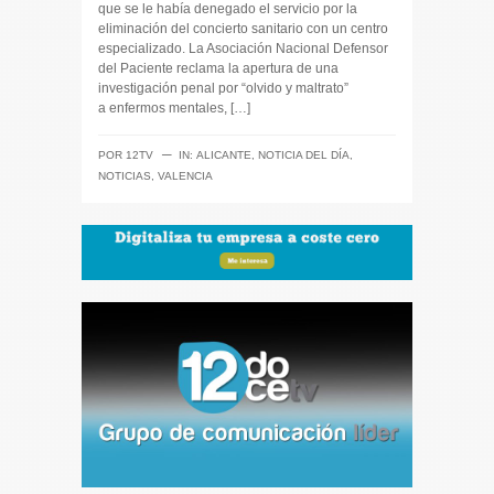
que se le había denegado el servicio por la
eliminación del concierto sanitario con un centro
especializado. La Asociación Nacional Defensor
del Paciente reclama la apertura de una
investigación penal por “olvido y maltrato”
a enfermos mentales, […]
─
POR
12TV
IN:
ALICANTE
,
NOTICIA DEL DÍA
,
NOTICIAS
,
VALENCIA