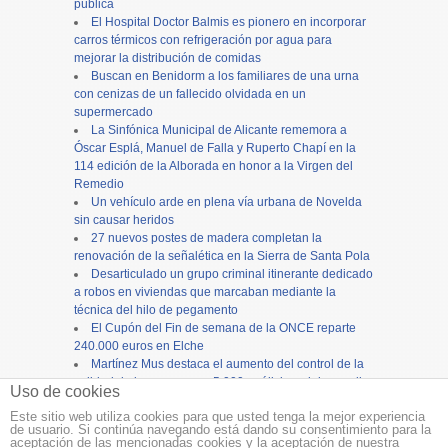
pública
El Hospital Doctor Balmis es pionero en incorporar
carros térmicos con refrigeración por agua para
mejorar la distribución de comidas
Buscan en Benidorm a los familiares de una urna
con cenizas de un fallecido olvidada en un
supermercado
La Sinfónica Municipal de Alicante rememora a
Óscar Esplá, Manuel de Falla y Ruperto Chapí en la
114 edición de la Alborada en honor a la Virgen del
Remedio
Un vehículo arde en plena vía urbana de Novelda
sin causar heridos
27 nuevos postes de madera completan la
renovación de la señalética en la Sierra de Santa Pola
Desarticulado un grupo criminal itinerante dedicado
a robos en viviendas que marcaban mediante la
técnica del hilo de pegamento
El Cupón del Fin de semana de la ONCE reparte
240.000 euros en Elche
Martínez Mus destaca el aumento del control de la
calidad de las aguas con 5.000 análisis y el desarrollo
Uso de cookies
de nuevas herramientas
Este sitio web utiliza cookies para que usted tenga la mejor experiencia
de usuario. Si continúa navegando está dando su consentimiento para la
Copyright ©
12tv
y
12endigital.es
aceptación de las mencionadas cookies y la aceptación de nuestra