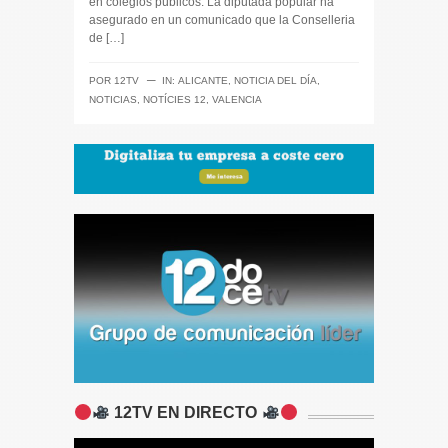
en colegios públicos. La diputada popular ha
asegurado en un comunicado que la Conselleria
de […]
─
POR
12TV
IN:
ALICANTE
,
NOTICIA DEL DÍA
,
NOTICIAS
,
NOTÍCIES 12
,
VALENCIA
12TV EN DIRECTO