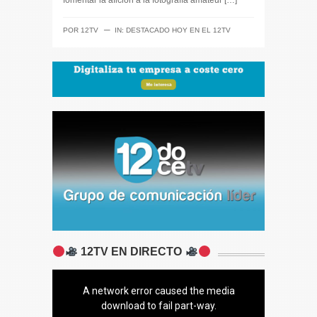
fomentar la afición a la fotografía amateur […]
─
POR
12TV
IN:
DESTACADO HOY EN EL 12TV
12TV EN DIRECTO
A network error caused the media
download to fail part-way.