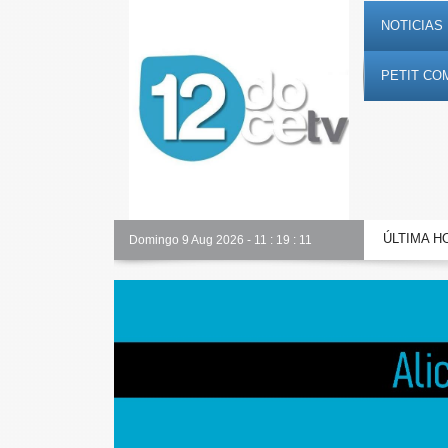
NOTICIAS 
PETIT CO
ÚLTIMA H
Alicante Actualidad
Domingo 9 Aug 2026
-
11
:
19
:
12