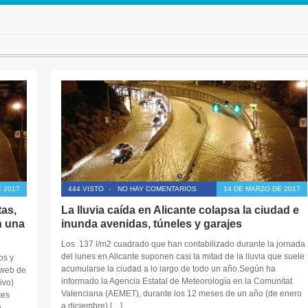
 2017
444 VISTO
-
NO HAY COMENTARIOS
14 DE MARZO DE 2017
tas,
La lluvia caída en Alicante colapsa la ciudad e
n una
inunda avenidas, túneles y garajes
Los 137 l/m2 cuadrado que han contabilizado durante la jornada
del lunes en Alicante suponen casi la mitad de la lluvia que suele
os y
acumularse la ciudad a lo largo de todo un año.Según ha
 web de
informado la Agencia Estatal de Meteorología en la Comunitat
ivo)
Valenciana (AEMET), durante los 12 meses de un año (de enero
tes
a diciembre) […]
e