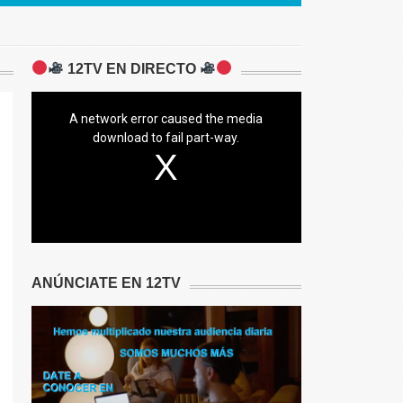
12TV EN DIRECTO
A network error caused the media
download to fail part-way.
ANÚNCIATE EN 12TV