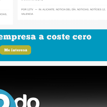
─
POR
12TV
IN:
ALICANTE
,
NOTICIA DEL DÍA
,
NOTICIAS
,
NOTÍCIES 12
,
VALENCIA
ICIAS
,