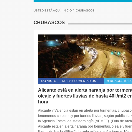
USTED ESTÁ AQUÍ:
INICIO
/
CHUBASCOS
CHUBASCOS
664 VISTO
-
NO HAY COMENTARIOS
9 DE AGOSTO DE
Alicante está en alerta naranja por tormen
oleaje y fuertes lluvias de hasta 40l./mt2 e
hora
Alicante y Valencia están en alerta por tormentas, chubasc
fenómenos costeros y por fuertes lluvias, según publica la
la Agencia Estatal de Meteorología (AEMET). (Foto de arch
Alicante está en alerta naranja por tormentas, oleaje y fuer
lluvias de hasta 40l/mt2 durante miércoles 9 y jueves 10 d