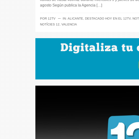
agosto Según publica la Agencia […]
─
POR
12TV
IN:
ALICANTE
,
DESTACADO HOY EN EL 12TV
,
NOT
NOTÍCIES 12
,
VALENCIA