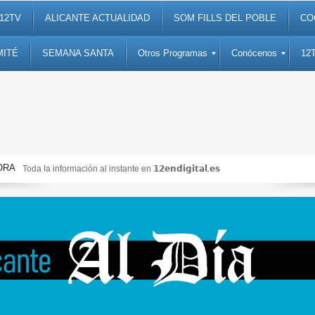
12TV
ALICANTE ACTUALIDAD
SOM FILLS DEL POBLE
CO
MITÉ
SEMANA SANTA
Otros Programas
Conócenos
12
ORA
Toda la información al instante en 𝟭𝟮𝗲𝗻𝗱𝗶𝗴𝗶𝘁𝗮𝗹.𝗲𝘀