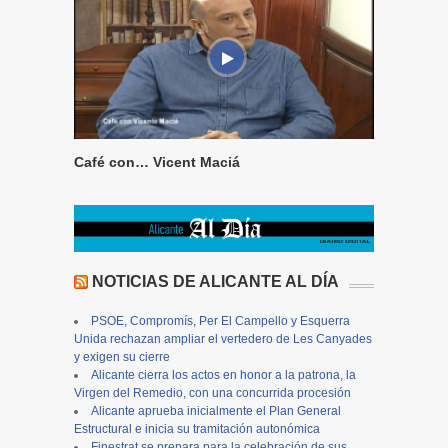
Café con… Vicent Maciá
NOTICIAS DE ALICANTE AL DÍA
PSOE, Compromís, Per El Campello y Esquerra
Unida rechazan ampliar el vertedero de Les Canyades
y exigen su cierre
Alicante cierra los actos en honor a la patrona, la
Virgen del Remedio, con una concurrida procesión
Alicante aprueba inicialmente el Plan General
Estructural e inicia su tramitación autonómica
Finestrat se prepara para la celebración de sus