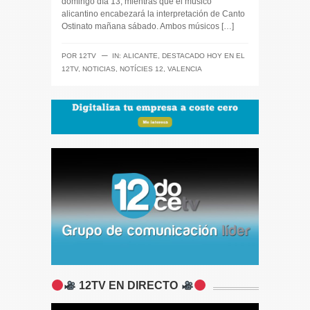
domingo día 13, mientras que el músico
alicantino encabezará la interpretación de Canto
Ostinato mañana sábado. Ambos músicos […]
─
POR
12TV
IN:
ALICANTE
,
DESTACADO HOY EN EL
12TV
,
NOTICIAS
,
NOTÍCIES 12
,
VALENCIA
12TV EN DIRECTO