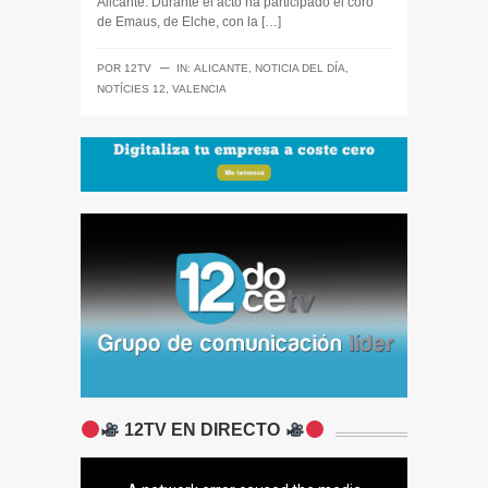
Alicante. Durante el acto ha participado el coro
de Emaus, de Elche, con la […]
─
POR
12TV
IN:
ALICANTE
,
NOTICIA DEL DÍA
,
NOTÍCIES 12
,
VALENCIA
12TV EN DIRECTO