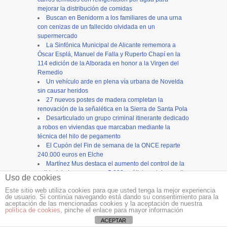
mejorar la distribución de comidas
Buscan en Benidorm a los familiares de una urna
con cenizas de un fallecido olvidada en un
supermercado
La Sinfónica Municipal de Alicante rememora a
Óscar Esplá, Manuel de Falla y Ruperto Chapí en la
114 edición de la Alborada en honor a la Virgen del
Remedio
Un vehículo arde en plena vía urbana de Novelda
sin causar heridos
27 nuevos postes de madera completan la
renovación de la señalética en la Sierra de Santa Pola
Desarticulado un grupo criminal itinerante dedicado
a robos en viviendas que marcaban mediante la
técnica del hilo de pegamento
El Cupón del Fin de semana de la ONCE reparte
240.000 euros en Elche
Martínez Mus destaca el aumento del control de la
calidad de las aguas con 5.000 análisis y el desarrollo
Uso de cookies
de nuevas herramientas
Este sitio web utiliza cookies para que usted tenga la mejor experiencia
de usuario. Si continúa navegando está dando su consentimiento para la
Copyright ©
12tv
y
12endigital.es
aceptación de las mencionadas cookies y la aceptación de nuestra
política de cookies
, pinche el enlace para mayor información
Menu
≡
ACEPTAR