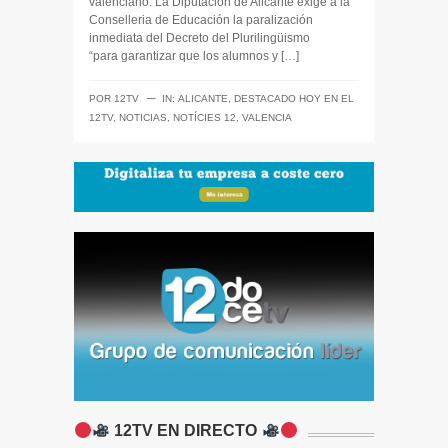
valenciano. La Diputación de Alicante exige a la
Conselleria de Educación la paralización
inmediata del Decreto del Plurilingüismo
“para garantizar que los alumnos y […]
─
POR
12TV
IN:
ALICANTE
,
DESTACADO HOY EN EL
12TV
,
NOTICIAS
,
NOTÍCIES 12
,
VALENCIA
12TV EN DIRECTO