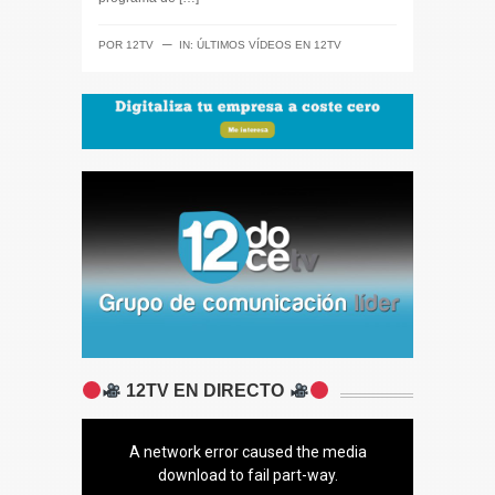
─
POR
12TV
IN:
ÚLTIMOS VÍDEOS EN 12TV
12TV EN DIRECTO
A network error caused the media
download to fail part-way.