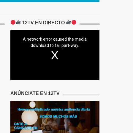
12TV EN DIRECTO
A network error caused the media
download to fail part-way.
ANÚNCIATE EN 12TV