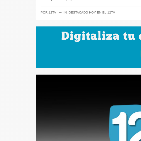
─
POR
12TV
IN:
DESTACADO HOY EN EL 12TV