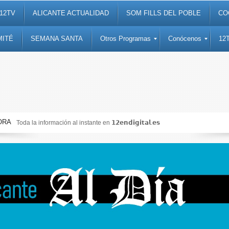
12TV
ALICANTE ACTUALIDAD
SOM FILLS DEL POBLE
CO
MITÉ
SEMANA SANTA
Otros Programas
Conócenos
12
ORA
Toda la información al instante en 𝟭𝟮𝗲𝗻𝗱𝗶𝗴𝗶𝘁𝗮𝗹.𝗲𝘀