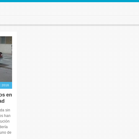
 2016
os en
ad
lda sin
os han
tución
dería
 uno de