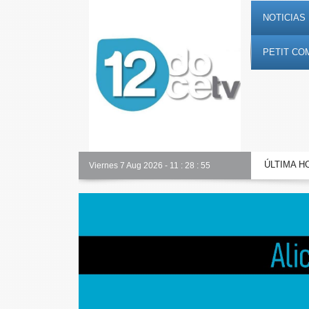
NOTICIAS 
PETIT CO
ÚLTIMA H
Alicante Actualidad
Viernes 7 Aug 2026
-
11
:
28
:
56