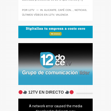
─
POR
12TV
IN:
ALICANTE
,
CAFÉ CON...
,
NOTICIAS
,
ÚLTIMOS VÍDEOS EN 12TV
,
VALENCIA
12TV EN DIRECTO
A network error caused the media