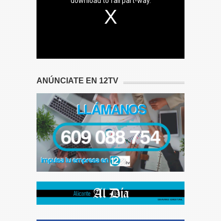
download to fail part-way.
ANÚNCIATE EN 12TV