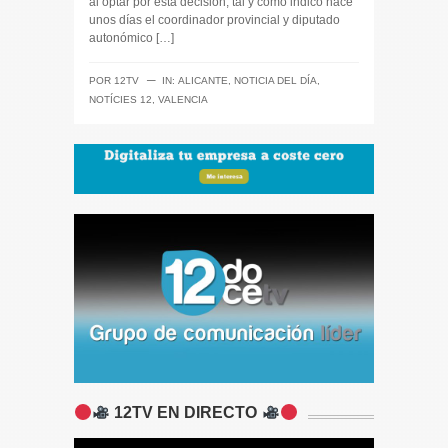
al optar por esta decisión, tal y como indicó hace
unos días el coordinador provincial y diputado
autonómico […]
─
POR
12TV
IN:
ALICANTE
,
NOTICIA DEL DÍA
,
NOTÍCIES 12
,
VALENCIA
12TV EN DIRECTO