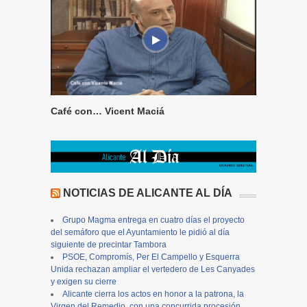
Café con… Vicent Maciá
NOTICIAS DE ALICANTE AL DÍA
Grupo Magma entrega en cuatro días el proyecto
del semáforo que el Ayuntamiento le pidió al día
siguiente de precintar Tambora
PSOE, Compromís, Per El Campello y Esquerra
Unida rechazan ampliar el vertedero de Les Canyades
y exigen su cierre
Alicante cierra los actos en honor a la patrona, la
Virgen del Remedio, con una concurrida procesión