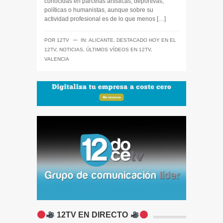
conocidas en parcelas artísticas, deportivas,
políticas o humanistas, aunque sobre su
actividad profesional es de lo que menos […]
─
POR
12TV
IN:
ALICANTE
,
DESTACADO HOY EN EL
12TV
,
NOTICIAS
,
ÚLTIMOS VÍDEOS EN 12TV
,
VALENCIA
12TV EN DIRECTO