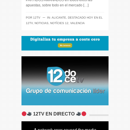
PARTIDOS AMAÑADOS en todos ellos las
apuestas, sobre todo en el mercado […]
─
POR
12TV
IN:
ALICANTE
,
DESTACADO HOY EN EL
12TV
,
NOTICIAS
,
NOTÍCIES 12
,
VALENCIA
12TV EN DIRECTO
A network error caused the media