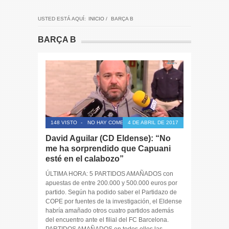
USTED ESTÁ AQUÍ:
INICIO
/
BARÇA B
BARÇA B
148 VISTO
-
NO HAY COMENTARIOS
4 DE ABRIL DE 2017
David Aguilar (CD Eldense): “No
me ha sorprendido que Capuani
esté en el calabozo”
ÚLTIMA HORA: 5 PARTIDOS AMAÑADOS con
apuestas de entre 200.000 y 500.000 euros por
partido. Según ha podido saber el Partidazo de
COPE por fuentes de la investigación, el Eldense
habría amañado otros cuatro partidos además
del encuentro ante el filial del FC Barcelona.