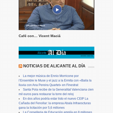
Café con… Vicent Maciá
NOTICIAS DE ALICANTE AL DÍA
La mejor música de Ennio Morricone por
l’Ensemble le Muse y el jazz a la Ermita con «Baila la
lluvia con Ana Pereira Quartet» en Finestrat
Santa Pola recibe de la Generalitat Valenciana cien
mil euros para restaurar la torre del reloj
En dos años podría estar listo el nuevo CEIP La
Cañada del Fenollar: la empresa Abala Infraescturas
gana la licitación por 5,6 millones
La Conselleria de Educación amplía en 8 millones