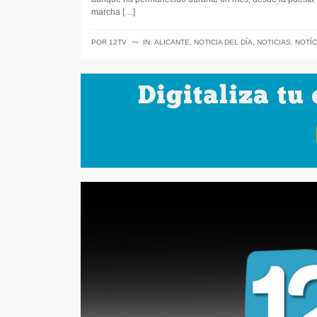
marcha […]
─
POR
12TV
IN:
ALICANTE
,
NOTICIA DEL DÍA
,
NOTICIAS
,
NOTÍC