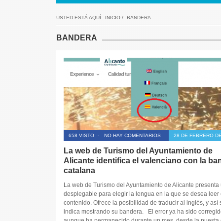
USTED ESTÁ AQUÍ:
INICIO
/
BANDERA
BANDERA
658 VISTO
-
NO HAY COMENTARIOS
28 DE FEBRERO DE
La web de Turismo del Ayuntamiento de
Alicante identifica el valenciano con la ba
catalana
La web de Turismo del Ayuntamiento de Alicante presenta
desplegable para elegir la lengua en la que se desea leer 
contenido. Ofrece la posibilidad de traducir al inglés, y así 
indica mostrando su bandera. El error ya ha sido corregid
aunque ha permanecido durante un mes, desde la puesta