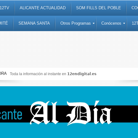
12TV
ALICANTE ACTUALIDAD
SOM FILLS DEL POBLE
CO
MITÉ
SEMANA SANTA
Otros Programas
Conócenos
12
ORA
Toda la información al instante en 𝟭𝟮𝗲𝗻𝗱𝗶𝗴𝗶𝘁𝗮𝗹.𝗲𝘀