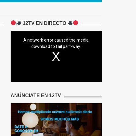
12TV EN DIRECTO
A network error caused the media
download to fail part-way.
ANÚNCIATE EN 12TV