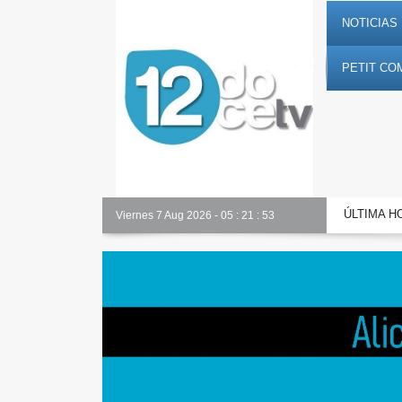
NOTICIAS 
PETIT CO
ÚLTIMA H
Alicante Actualidad
Viernes 7 Aug 2026
-
05
:
21
:
54