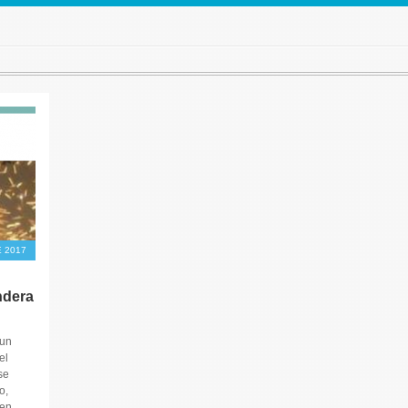
 2017
ndera
 un
el
se
o,
 en