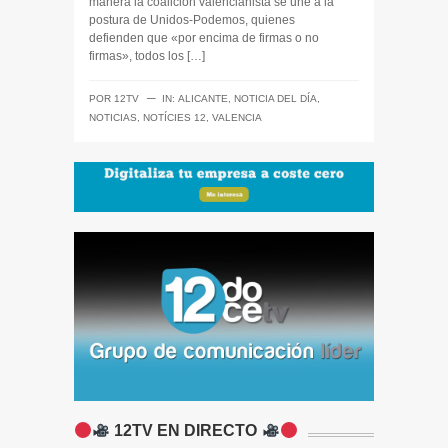
manera la coalición valencianista se une a la
postura de Unidos-Podemos, quienes
defienden que «por encima de firmas o no
firmas», todos los […]
─
POR
12TV
IN:
ALICANTE
,
NOTICIA DEL DÍA
,
NOTICIAS
,
NOTÍCIES 12
,
VALENCIA
12TV EN DIRECTO