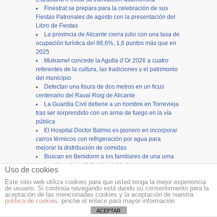
Finestrat se prepara para la celebración de sus
Fiestas Patronales de agosto con la presentación del
Libro de Fiestas
La provincia de Alicante cierra julio con una tasa de
ocupación turística del 88,6%, 1,6 puntos más que en
2025
Mutxamel concede la Agulla d’Or 2026 a cuatro
referentes de la cultura, las tradiciones y el patrimonio
del municipio
Detectan una fisura de dos metros en un ficus
centenario del Raval Roig de Alicante
La Guardia Civil detiene a un hombre en Torrevieja
tras ser sorprendido con un arma de fuego en la vía
pública
El Hospital Doctor Balmis es pionero en incorporar
carros térmicos con refrigeración por agua para
mejorar la distribución de comidas
Buscan en Benidorm a los familiares de una urna
con cenizas de un fallecido olvidada en un
Uso de cookies
supermercado
Este sitio web utiliza cookies para que usted tenga la mejor experiencia
de usuario. Si continúa navegando está dando su consentimiento para la
Copyright ©
12tv
y
12endigital.es
aceptación de las mencionadas cookies y la aceptación de nuestra
política de cookies
, pinche el enlace para mayor información
Menu
≡
ACEPTAR