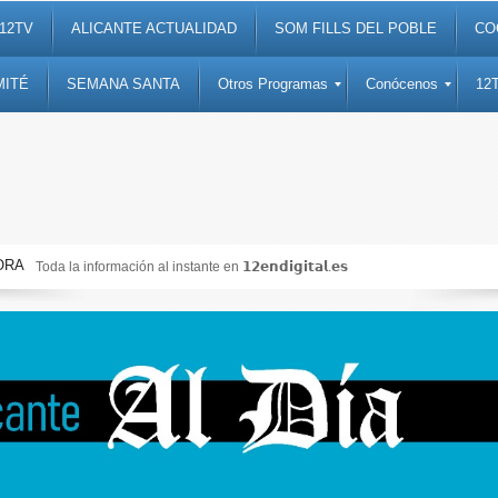
12TV
ALICANTE ACTUALIDAD
SOM FILLS DEL POBLE
CO
MITÉ
SEMANA SANTA
Otros Programas
Conócenos
12
ORA
Toda la información al instante en 𝟭𝟮𝗲𝗻𝗱𝗶𝗴𝗶𝘁𝗮𝗹.𝗲𝘀