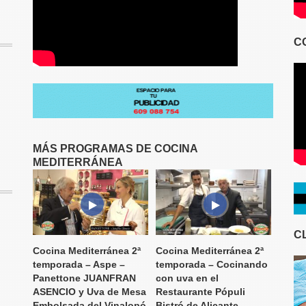
C
MÁS PROGRAMAS DE COCINA
MEDITERRÁNEA
C
Cocina Mediterránea 2ª
Cocina Mediterránea 2ª
temporada – Aspe –
temporada – Cocinando
Panettone JUANFRAN
con uva en el
ASENCIO y Uva de Mesa
Restaurante Pópuli
Embolsada del Vinalopó
Bistró de Alicante