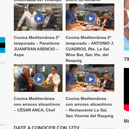
Cocina Mediterránea 2ª
Cocina Mediterránea 2ª
temporada – Panettone
temporada – ANTONIO J.
JUANFRAN ASENCIO –
CUADROS, Rte. La Sal
Aspe
Wine Bar, San Vte. del
T
Raspeig
Cocina Mediterránea
Cocina Mediterránea
con arroces alicantinos
con arroces alicantinos
– CÉSAR ANCA, Chef
– Restaurante La Sal,
San Vicente del Raspeig
M
DATE A CONOCER CON 12TV