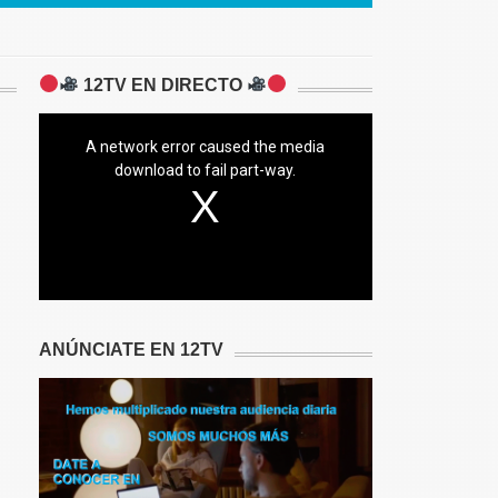
12TV EN DIRECTO
A network error caused the media
download to fail part-way.
ANÚNCIATE EN 12TV