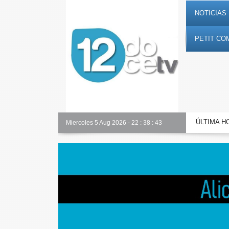
NOTICIAS 
PETIT CO
ÚLTIMA H
Alicante Actualidad
Miercoles 5 Aug 2026
-
22
:
38
:
44