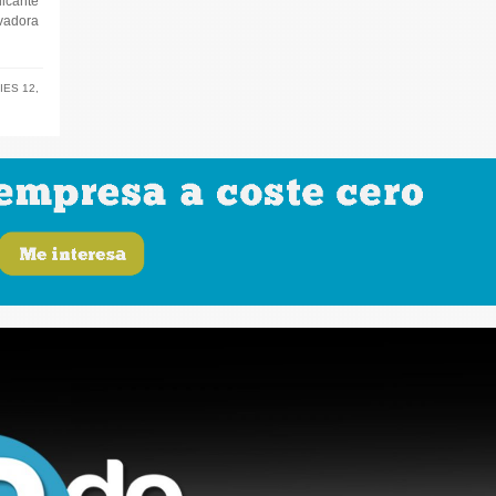
licante
ovadora
IES 12
,