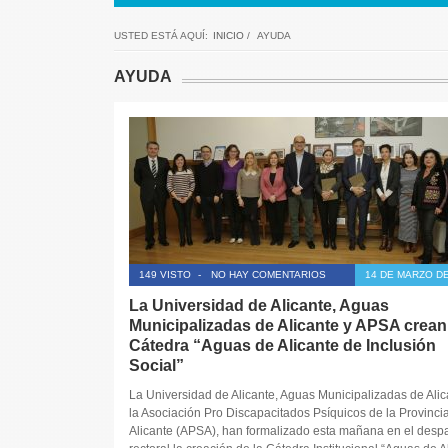
USTED ESTÁ AQUÍ:
INICIO
/
AYUDA
AYUDA
149 VISTO
-
NO HAY COMENTARIOS
14 DE MARZO DE
La Universidad de Alicante, Aguas
Municipalizadas de Alicante y APSA crean 
Cátedra “Aguas de Alicante de Inclusión
Social”
La Universidad de Alicante, Aguas Municipalizadas de Alic
la Asociación Pro Discapacitados Psíquicos de la Provinci
Alicante (APSA), han formalizado esta mañana en el desp