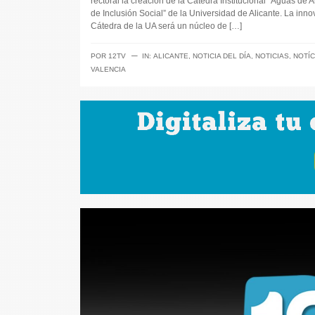
rectoral la creación de la Cátedra Institucional “Aguas de A
de Inclusión Social” de la Universidad de Alicante. La inn
Cátedra de la UA será un núcleo de […]
─
POR
12TV
IN:
ALICANTE
,
NOTICIA DEL DÍA
,
NOTICIAS
,
NOTÍC
VALENCIA