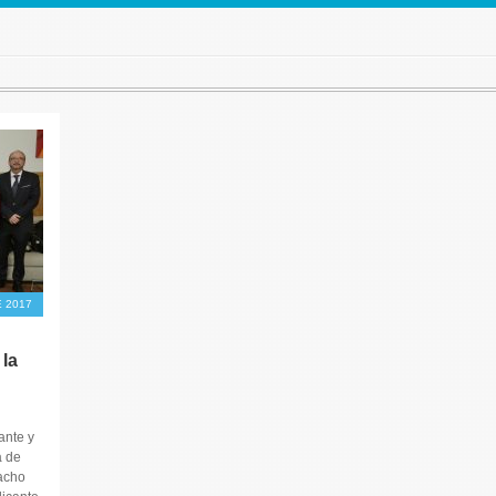
 2017
la
ante y
a de
acho