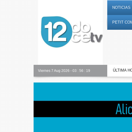
NOTICIAS 
PETIT CO
ÚLTIMA H
Alicante Actualidad
Viernes 7 Aug 2026
-
03
:
56
:
20