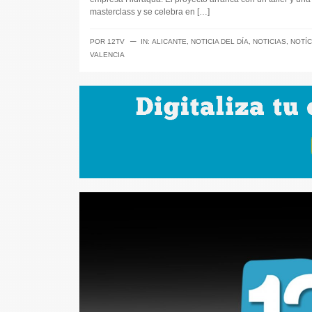
masterclass y se celebra en […]
─
POR
12TV
IN:
ALICANTE
,
NOTICIA DEL DÍA
,
NOTICIAS
,
NOTÍC
VALENCIA