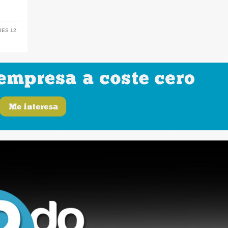
IES 12
,