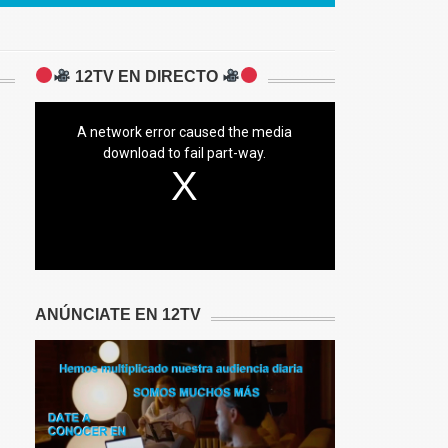
12TV EN DIRECTO
A network error caused the media
download to fail part-way.
ANÚNCIATE EN 12TV