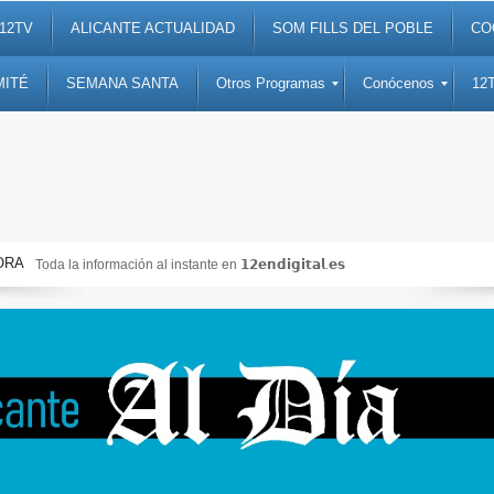
12TV
ALICANTE ACTUALIDAD
SOM FILLS DEL POBLE
CO
MITÉ
SEMANA SANTA
Otros Programas
Conócenos
12
ORA
Toda la información al instante en 𝟭𝟮𝗲𝗻𝗱𝗶𝗴𝗶𝘁𝗮𝗹.𝗲𝘀