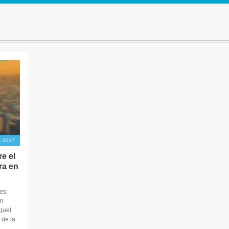
 2017
e el
ra en
es
un
guel
de la