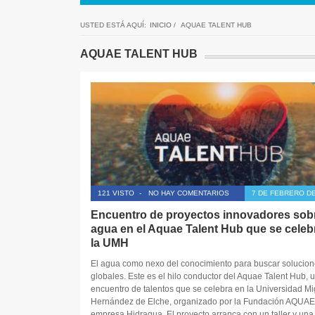
USTED ESTÁ AQUÍ:
INICIO
/
AQUAE TALENT HUB
AQUAE TALENT HUB
121 VISTO
-
NO HAY COMENTARIOS
7 DE FEBRERO DE
Encuentro de proyectos innovadores sobr
agua en el Aquae Talent Hub que se celeb
la UMH
El agua como nexo del conocimiento para buscar solucion
globales. Este es el hilo conductor del Aquae Talent Hub, 
encuentro de talentos que se celebra en la Universidad Mi
Hernández de Elche, organizado por la Fundación AQUAE 
empresa Hidraqua. El proyecto arranca con un taller y una