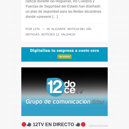
radical durante las Hogueras, los Cuerpos y
Fuerzas de Seguridad del Estado han diseñado
un plan de seguridad para las fiestas alicantinas
donde «prevenir […]
─
POR
12TV
IN:
ALICANTE
,
NOTICIA DEL DÍA
,
NOTICIAS
,
NOTÍCIES 12
,
VALENCIA
12TV EN DIRECTO