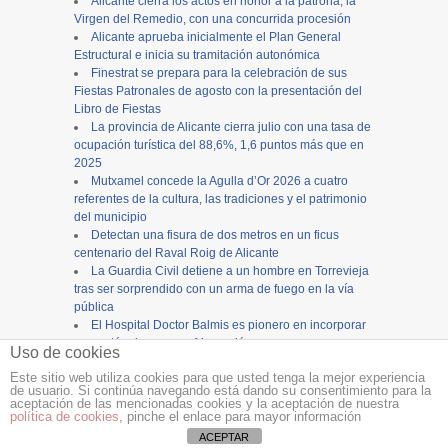
Alicante cierra los actos en honor a la patrona, la
Virgen del Remedio, con una concurrida procesión
Alicante aprueba inicialmente el Plan General
Estructural e inicia su tramitación autonómica
Finestrat se prepara para la celebración de sus
Fiestas Patronales de agosto con la presentación del
Libro de Fiestas
La provincia de Alicante cierra julio con una tasa de
ocupación turística del 88,6%, 1,6 puntos más que en
2025
Mutxamel concede la Agulla d’Or 2026 a cuatro
referentes de la cultura, las tradiciones y el patrimonio
del municipio
Detectan una fisura de dos metros en un ficus
centenario del Raval Roig de Alicante
La Guardia Civil detiene a un hombre en Torrevieja
tras ser sorprendido con un arma de fuego en la vía
pública
El Hospital Doctor Balmis es pionero en incorporar
carros térmicos con refrigeración por agua para
Uso de cookies
mejorar la distribución de comidas
Este sitio web utiliza cookies para que usted tenga la mejor experiencia
de usuario. Si continúa navegando está dando su consentimiento para la
Copyright ©
12tv
y
12endigital.es
aceptación de las mencionadas cookies y la aceptación de nuestra
política de cookies
, pinche el enlace para mayor información
Menu
≡
ACEPTAR