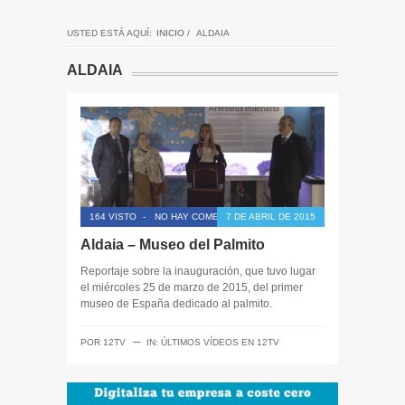
USTED ESTÁ AQUÍ:
INICIO
/
ALDAIA
ALDAIA
164 VISTO
-
NO HAY COMENTARIOS
7 DE ABRIL DE 2015
Aldaia – Museo del Palmito
Reportaje sobre la inauguración, que tuvo lugar
el miércoles 25 de marzo de 2015, del primer
museo de España dedicado al palmito.
─
POR
12TV
IN:
ÚLTIMOS VÍDEOS EN 12TV