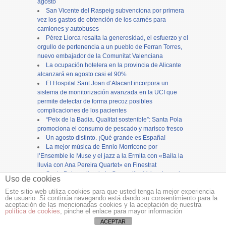
agosto
San Vicente del Raspeig subvenciona por primera
vez los gastos de obtención de los carnés para
camiones y autobuses
Pérez Llorca resalta la generosidad, el esfuerzo y el
orgullo de pertenencia a un pueblo de Ferran Torres,
nuevo embajador de la Comunitat Valenciana
La ocupación hotelera en la provincia de Alicante
alcanzará en agosto casi el 90%
El Hospital Sant Joan d’Alacant incorpora un
sistema de monitorización avanzada en la UCI que
permite detectar de forma precoz posibles
complicaciones de los pacientes
“Peix de la Badia. Qualitat sostenible”: Santa Pola
promociona el consumo de pescado y marisco fresco
Un agosto distinto. ¡Qué grande es España!
La mejor música de Ennio Morricone por
l’Ensemble le Muse y el jazz a la Ermita con «Baila la
lluvia con Ana Pereira Quartet» en Finestrat
Santa Pola recibe de la Generalitat Valenciana cien
Uso de cookies
mil euros para restaurar la torre del reloj
Este sitio web utiliza cookies para que usted tenga la mejor experiencia
de usuario. Si continúa navegando está dando su consentimiento para la
Copyright ©
12tv
y
12endigital.es
aceptación de las mencionadas cookies y la aceptación de nuestra
política de cookies
, pinche el enlace para mayor información
Menu
≡
ACEPTAR