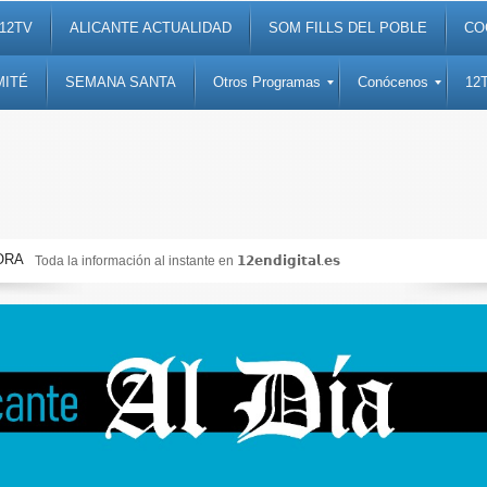
12TV
ALICANTE ACTUALIDAD
SOM FILLS DEL POBLE
CO
MITÉ
SEMANA SANTA
Otros Programas
Conócenos
12
ORA
Toda la información al instante en 𝟭𝟮𝗲𝗻𝗱𝗶𝗴𝗶𝘁𝗮𝗹.𝗲𝘀