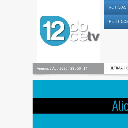
NOTICIAS 
PETIT CO
ÚLTIMA H
Alicante Actualidad
Viernes 7 Aug 2026
-
23
:
56
:
15