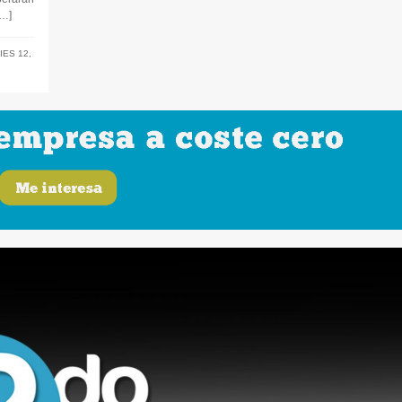
[…]
IES 12
,