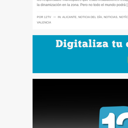
la dinamización en la zona. Pero no todo el mundo podrá 
─
POR
12TV
IN:
ALICANTE
,
NOTICIA DEL DÍA
,
NOTICIAS
,
NOTÍC
VALENCIA