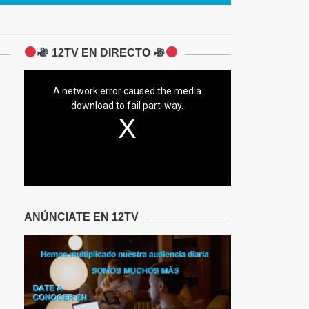
12TV EN DIRECTO
A network error caused the media
download to fail part-way.
ANÚNCIATE EN 12TV