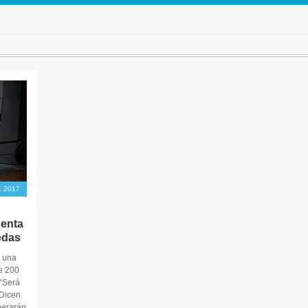
E 2017
senta
edas
n una
e 200
 “Será
 Dicen
perarán