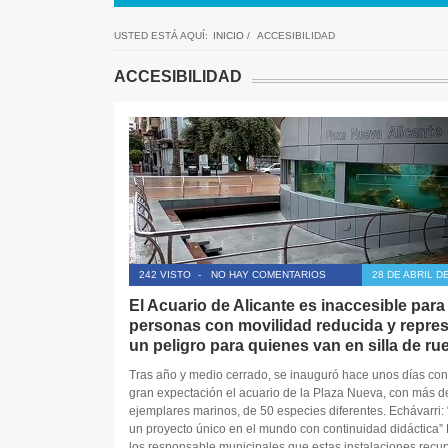
USTED ESTÁ AQUÍ:
INICIO
/
ACCESIBILIDAD
ACCESIBILIDAD
242 VISTO
-
NO HAY COMENTARIOS
28 DE ABRIL D
El Acuario de Alicante es inaccesible para
personas con movilidad reducida y repre
un peligro para quienes van en silla de ru
Tras año y medio cerrado, se inauguró hace unos días co
gran expectación el acuario de la Plaza Nueva, con más d
ejemplares marinos, de 50 especies diferentes. Echávarri:
un proyecto único en el mundo con continuidad didáctica”
los responsable municipales que estas instalaciones recu